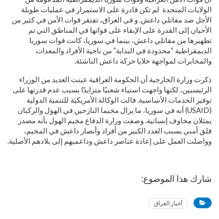
الولايات المتحدة لم تكن قادرة على الاستمرار في عمليات طويلة
الأجل ضد مقاتلي داعش. و في العراق، تفتقر قوات الأمن في كثير من
الأحيان إلى القدرة على الإبقاء على قواتها في المناطق التي تم
تطهيرها من مقاتلي داعش، بينما في سوريا، كانت قوات سوريا
الديمقراطية “محدودة في البداية” من ناحية الأفراد والمعدات
والمخابرات لمواجهة خلايا حركة داعش الناشئة.
ذكرت وزارة الخارجية أن الحكومة العراقية عينت العديد من الوزراء
الرئيسيين، لكنها واجهت استياء شعبيًا متزايدًا بسبب عدم قدرتها على
توفير الخدمات الأساسية. قالت الوكالة الأمريكية للتنمية الدولية
(USAID) أنه في سوريا، ما يزال مخيما النازحين في الهول والركبان
يمثلان مخاوف إنسانية. وصفت وزارة الدفاع مخيم الهول بأنه مصدر
قلق أمني بسبب العدد الكبير من أفراد وأنصار داعش في المخيم،
وواصلت العمل على إعادة عناصر داعش وداعميهم إلى بلادهم الأصلية.
شارك هذا الموضوع:
أخبار العراق