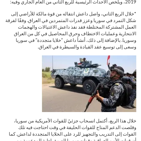
2019، ويلخص الأحداث الرئيسية للربع الثاني من العام الجاري وفيه:
*خلال الربع الثاني، واصل داعش انتقاله من قوة مالكة للأراضي إلى
شكل التمرد في سوريا وعزز قدرات المتمردين في العراق. وفقًا لفرقة
العمل المشتركة المختلطة فقد نفذ داعش الاغتيالات والهجمات
الانتحارية وعمليات الاختطاف وحرق المحاصيل في كل من العراق
وسوريا. بالإضافة إلى ذلك، أنشأ داعش “خلايا متجددة” في سوريا
وسعى إلى توسيع عقد القيادة والسيطرة في العراق.
خلال هذا الربع، أكتمل انسحاب جزئيً للقوات الأمريكية من سوريا،
وقلصت الدعم المتاح للقوات الحليفة في وقت احتاجت فيه تلك
القوات إلى التدريب والتجهيز للرد على الخلايا المتجددة لداعش. كما
أن قوات الأمن العراقية وقوات سوريا الديمقراطية المدعومة من