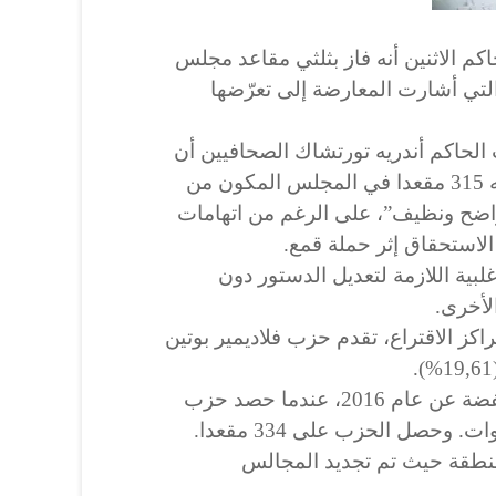
كم الاثنين أنه فاز بثلثي مقاعد مجلس
التي أشارت المعارضة إلى تعرّضها
الحاكم أندريه تورتشاك الصحافيين أن
الحزب سيحصل على ما مجموعه 315 مقعدا في المجلس المكون من
 “واضح ونظيف”، على الرغم من اتهامات
الاستحقاق إثر حملة قمع.
لبية اللازمة لتعديل الدستور دون
لأخرى.
صوات في 85% من مراكز الاقتراع، تقدم حزب فلاديمير بوتين
تعد هذه النتيجة غير النهائية منخفضة عن عام 2016، عندما حصد حزب
أكد تورتشاك الفوز في 39 منطقة حيث تم تجديد المجالس