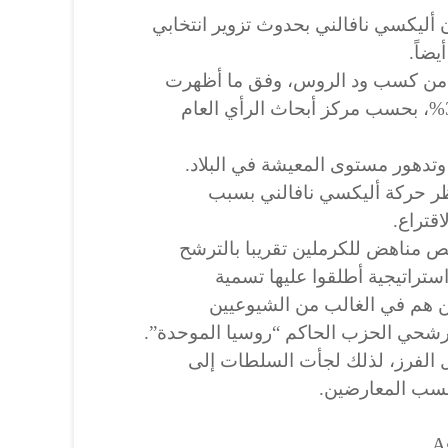
ليكسي نافالني بحدوث تزوير انتخابي
يضاً.
ن من كسب ود الروس، وفق ما أظهرت
نتائج حجم الثقة التي تقل عن 30%، بحسب مركز أبحاث الرأي العام
وتدهور مستوى المعيشة في البلاد.
حظر حركة أليكسي نافالني بسبب
قتراع.
 مناهض للكرملين تقريبا بالترشح
استراتيجية أطلقوا عليها تسمية
 هم في الغالب من الشيوعيين
مرشحي الحزب الحاكم “روسيا الموحدة”.
ل الفرز، لذلك لجأت السلطات إلى
حسب المعارضين.