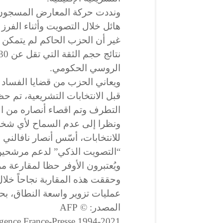
ونددت حركة المعارض المسجون أ
هائل خلال التصويت وأثناء الفرز أ
غير أن الحزب الحاكم لم يتمك
الروسي الحكومي.
ويعاني الحزب من قضايا الفساد 
قبل الانتخابات التشريعية، تم 
التطرف وتم اقصاء أنصاره من الا
ونظرا إلى عدم السماح لأي شخص
للانتخابات، أسّس أنصار نافالني 
“التصويت الذكي” لدعم مرشحين
ويُعتبرون الأوفر حظا لمقارعة 
وحققت هذه المقاربة نجاحاً خلا
عمليات تزوير واسعة النطاق، ب
المصدر: © AFP
1994-2021 Agence France-Presse