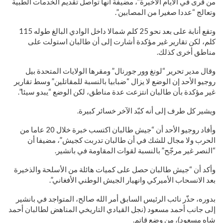
من قرى في الأيام الأخيرة”، مضيفة أنها تواصل تقديم الخدمات الطبية
وتعالج “عددا صغيرا من المصابين”.
وتقع أنابة على بعد نحو 25 كلم شمالا داخل الوادي البالغ طوله 115
كلم، لكن تقارير غير مؤكدة أشارت إلى أن طالبان استولت على
مناطق أخرى كذلك.
وقال مدير تحرير “لونغ وور جورنال” ومقرها الولايات المتحدة بيل
روجيو الأحد إن الوضع لا يزال “ضبابيا بالنسبة للمقاتلين” وسط تقارير
غير مؤكدة بأن طالبان انتزعت عدة مناطق، لكن الوضع “يبدو سيئا”.
ويشير كل طرف إلى أنه كبّد الآخر خسائر كبيرة.
وأفاد روجيو الأحد أن “جيش طالبان اكتسب خبرة خلال 20 عاما من
الحرب ولا مجال للشك في أن طالبان تدربت كجيش”، مضيفا أن
“النصر غير مرجّح” بالنسبة لقوات المقاومة في بانشير.
وأكد أن “جيش طالبان حصل على كميات هائلة من الأسلحة والذخيرة
بعد الانسحاب الأميركي وانهيار الجيش الوطني الأفغاني”.
بدوره، حذّر نائب الرئيس السابق أمر الله صالح، المتواجد في بانشير
إلى جانب أحمد مسعود (نجل القيادي التاريخي المناهض لطالبان أحمد
شاه مسعود)، من وضع قاتم.