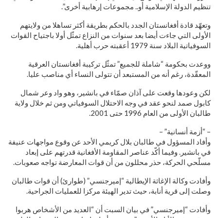
تنظيم الدولة الإسلامية أو.. مجموعات إرهابية أخرى”.
وتعهّد قادة أفغانستان الجدد بالحكم بطريقة أكثر تساهلا من ولايتهم
الأولى التي جاءت أيضا بعد سنوات من النزاع تمثّل أولا باجتياح القوات
السوفياتية البلاد سنة 1979 أعقبته حرب أهلية.
ووعدت بحكومة “شاملة للجميع” تمثّل تركيبة أفغانستان العرقية
المعقّدة، رغم أنه من المستبعد أن تتولى النساء أي مناصب عليا.
لكن وعودها وقعت على آذان صمّاء في بانشير، وهو واد وعر شمال
كابول صمد لنحو عقد في وجه الاحتلال السوفياتي ومن ثم خلال ولاية
طالبان الأولى من العام 1996 حتى 2001.
– “أزمة أنسانية” –
وأفاد المسؤول في طالبان بلال كريمي الأحد عن وقوع مواجهات عنيفة
في بانشير. وفيما أكّد عناصر المقاومة الأفغانية قدرتهم على إبعاد
مسلّحي الحركة، حذر محللون من أن قوات المعارضة تواجه صعوبات.
وأفادت وكالة الإغاثة الإيطالية “إميرجنسي” (طوارئ) أن قوات طالبان
وصلت إلى قرية أنابة، حيث تدير الهيئة مركزا للعمليات الجراحية.
وأفادت “إميرجنسي” في بيان السبت أن “العديد من الأشخاص هربوا