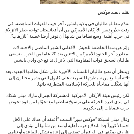
بقلم ديفيد فوكس
تقدّم مقاتلو طالبان في ولاية بانشير، آخر جيب للقوات المناهضة، في
وقت حذّر رئيس الأركان الأميركي من أن أفغانستان تواجه خطر الانزلاق
في حرب أهلية أوسع نطاقا من شأنها أن توفر أرضا خصبة “للإرهاب”.
وإثر هزيمتها الخاطفة للجيش الأفغاني الشهر الماضي والاحتفالات
بمغادرة آخر الجنود الأميركيين الاثنين بعد 20 عاما من الحرب، تسعى
طالبان لسحق قوات المقاومة التي لا تزال تدافع عن وادي بانشير.
وينتظر أن تضع طالبان اللمسات الأخيرة على شكل نظامها الجديد، بعد
ثلاثة أسابيع من سيطرتها السريعة على كابول التي يشير محللون إلى
أنها شكّلت مفاجأة للحركة الإسلامية المتطرفة ذاتها.
لكن رئيس هيئة الأركان الأميركية المشتركة الجنرال مارك ميلي شكك
في مدى قدرة الحركة على ترسيخ سلطتها مع تحوّلها من قوة تخوض
حرب عصابات إلى حكومة.
وقال ميلي لشبكة “فوكس نيوز” السبت “أعتقد أن هناك على الأقل
احتمالاً كبيراً جدا باندلاع حرب أهلية أوسع من شأنها أن تؤدي إلى
ظروف يمكنها في الواقع أن تفضي إلى إعادة تشكل للقاعدة أو تنامي