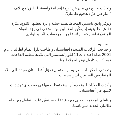
وتحدّث صالح في بيان عن “أزمة إنسانية واسعة النطاق” مع آلاف
“النازحين جرّاء هجوم طالبان”.
ويوفر وادي بانشير، المحاط بقمم جبلية وعرة تغطيها الثلوج، ميّزة
دفاعية طبيعية، إذ يمكّن المقاتلين من التخفي في وجه القوات
المتقدّمة لشن كمائن لاحقا من المرتفعات باتّجاه الوادي.
– ضبابية –
واجتاحت الولايات المتحدة أفغانستان وأطاحت بأول نظام لطالبان عام
2001 غداة اعتداءات 11 أيلول/سبتمبر التي نفّذها تنظيم القاعدة،
فيما كانت كابول توفر له ملاذا آمنا.
وتخشى الحكومات الغربية من احتمال تحوّل أفغانستان مجددا إلى ملاذ
للمتطرفين الساعين لشن هجمات.
وأكدت الولايات المتحدة أنها ستحتفظ بحقها في ضرب أي تهديدات
لأمنها في أفغانستان.
ويتأقلم المجتمع الدولي مع حقيقة أنه سيتعيّن عليه التعامل مع نظام
طالبان الجديد دبلوماسيا.