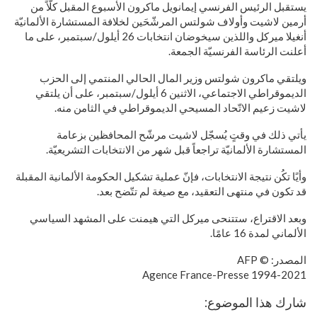
يستقبل الرئيس الفرنسي إيمانويل ماكرون الأسبوع المقبل كلّاً من
أرمين لاشيت وأولاف شولتس المرشّحَين لخلافة المستشارة الألمانيّة
أنغيلا ميركل واللذين سيخوضان انتخابات 26 أيلول/سبتمبر، على ما
أعلنت الرئاسة الفرنسيّة الجمعة.
ويلتقي ماكرون شولتس وزير المال الحالي المنتمي إلى الحزب
الديموقراطي الاجتماعي، الاثنين 6 أيلول/سبتمبر، على أن يلتقي
لاشيت زعيم الاتّحاد المسيحي الديموقراطي في الثامن منه.
يأتي ذلك في وقتٍ يُسجّل لاشيت مرشّح المحافظين بزعامة
المستشارة الألمانيّة تراجعاً قبل شهر من الانتخابات التشريعيّة.
وأيًا تكُن نتيجة الانتخابات، فإنّ عملية تشكيل الحكومة الألمانية المقبلة
قد تكون في منتهى التعقيد، مع صيغة لم تتّضح بعد.
وبعد الاقتراع، ستتنحى ميركل التي هيمنت على المشهد السياسي
الألماني لمدة 16 عامًا.
المصدر: © AFP
1994-2021 Agence France-Presse
شارك هذا الموضوع: