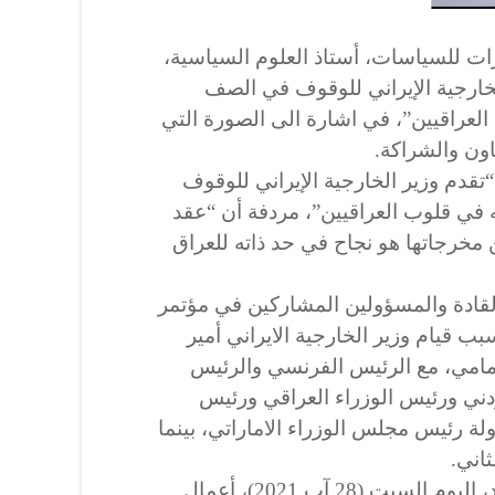
 للسياسات، أستاذ العلوم السياسية،
لخارجية الإيراني للوقوف في الصف
العراقيين”، في اشارة الى الصورة التي
اون والشراكة.
“تقدم وزير الخارجية الإيراني للوقوف
 في قلوب العراقيين”، مردفة أن “عقد
مخرجاتها هو نجاح في حد ذاته للعراق
قادة والمسؤولين المشاركين في مؤتمر
سبب قيام وزير الخارجية الايراني أمير
امامي، مع الرئيس الفرنسي والرئيس
دني ورئيس الوزراء العراقي ورئيس
لة رئيس مجلس الوزراء الاماراتي، بينما
اني.
واحتضنت العاصمة العراقية بغداد، اليوم السبت (28 آب 2021)، أعمال