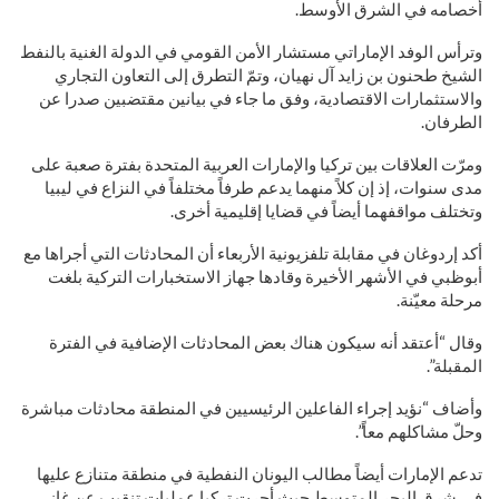
أخصامه في الشرق الأوسط.
وترأس الوفد الإماراتي مستشار الأمن القومي في الدولة الغنية بالنفط
الشيخ طحنون بن زايد آل نهيان، وتمّ التطرق إلى التعاون التجاري
والاستثمارات الاقتصادية، وفق ما جاء في بيانين مقتضبين صدرا عن
الطرفان.
ومرّت العلاقات بين تركيا والإمارات العربية المتحدة بفترة صعبة على
مدى سنوات، إذ إن كلاً منهما يدعم طرفاً مختلفاً في النزاع في ليبيا
وتختلف مواقفهما أيضاً في قضايا إقليمية أخرى.
أكد إردوغان في مقابلة تلفزيونية الأربعاء أن المحادثات التي أجراها مع
أبوظبي في الأشهر الأخيرة وقادها جهاز الاستخبارات التركية بلغت
مرحلة معيّنة.
وقال “أعتقد أنه سيكون هناك بعض المحادثات الإضافية في الفترة
المقبلة”.
وأضاف “نؤيد إجراء الفاعلين الرئيسيين في المنطقة محادثات مباشرة
وحلّ مشاكلهم معاً”.
تدعم الإمارات أيضاً مطالب اليونان النفطية في منطقة متنازع عليها
في شرق البحر المتوسط حيث أجرت تركيا عمليات تنقيب عن غاز