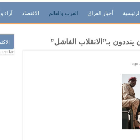
لرئيسية
أخبار العراق
العرب والعالم
الاقتصاد
آراء وأ
ينددون بـ”الانقلاب الفاشل”
الاكث
a so far.
ago