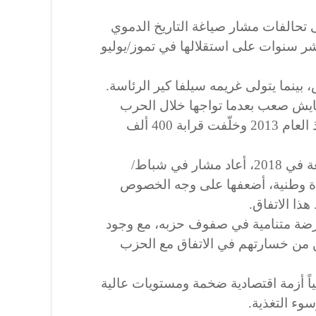
تحالفات مشار صياغة التاريخ الدموي
عشر سنوات على استقلالها في تموز/يوليو
ينما يتولى غريمه سيلفا كير الرئاسة.
 تعايش صعب بعدما تواجها خلال الحرب
الأهلية التي اندلعت في البلاد منذ العام 2013 وخلّفت قرابة 400 ألف
وكجزء من اتفاقية السلام الموقعة في 2018، أعاد مشار في شباط/
مة وحدة وطنية، أضعفها على وجه الخصوص
ذا الاتفاق.
رضة متنامية في صفوف حزبه، مع وجود
من خسارتهم في الاتفاق مع الحزب
الياً أزمة اقتصادية ضخمة ومستويات عالية
سوء التغذية.