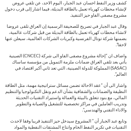
كشف وزير النفط احسان عبد الجبار، اليوم الاحد، عن تلقي عروض
لإنشاء محطات كهرباء تعمل بالطاقة البديلة، فيما اشار إلى قرب دخول
مشروع مصفى الفاو حيز التنفيذ.
وقال عبد الجبار في تصريح للصحيفة الرسمية إن العراق تلقى عروضا
لانشاء محطات كهرباء تعمل بالطاقة البديلة من قبل شركات عالمية،
بضمنها شركة توتال الفرنسية وكبريات الشركات العالمية، سيعلن عنها
لاحقا”.
واضاف ان “إحالة مشروع مصفى الفاو الى شركة (CNCEC) الصينية
يأتي بعد تلقي العراق ضمانات ملزمة التمويل من مؤسسة ساساك
(SASAC) المملوكة للدولة الصينية، التي تعد ثاني أكبر اقتصاد في
العالم”.
واشار الى أن “عقد الاحالة تضمن مسائل ستراتيجية مهمة، مثل الطاقة
النظيفة والضمانات والشفافية بشأن الدعم ونقل التكنولوجيا والتنظيم
المالي، مع بنود تتعلق بالبيئة والعمالة واستيراد التقنيات الحديثة
وتدريب العاملين في مراكز تخصصية للتشغيل والصيانة والتطوير
والاداء التقني والهندسي”.
وتابع عبد الجبار أن ” المشروع سيدخل حيز التنفيذ قريبا وفقا لاحدث
التقنيات في تكرير النفط الخام وانتاج المشتقات النفطية والمواد