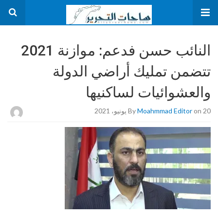
النائب حسن فدعم: موازنة 2021
تتضمن تمليك أراضي الدولة
والعشوائيات لساكنيها
on 20 يونيو، 2021
Moahmmad Editor
By