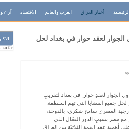
لرئيسية
أخبار العراق
العرب والعالم
الاقتصاد
آراء وأ
 الجوار لعقد حوار في بغداد لحل
الاكث
a so far.
ag
لَ الجوار لعقدِ حوار ٍ في بغداد لتقريبِ
ار لحل جميع القضايا التي تهم المنطقة.
لخارجية المصري سامح شكري، بالدوحة،
مع مصر بسببِ الدور الفعّال الذي
أهميةِ عقدِ القمة الثلاثيّة بين العراق