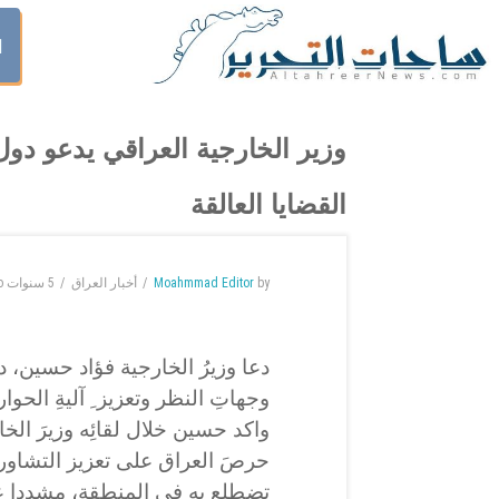
ا
وزير الخارجية العراقي يدعو دول
القضايا العالقة
by
Moahmmad Editor
أخبار العراق
5 سنوات
o
دعا وزيرُ الخارجية فؤاد حسين، دو
وجهاتِ النظر وتعزيز ِ آليةِ الحو
واكد حسين خلال لقائِه وزيرَ ا
حرصَ العراق على تعزيز التشاور 
تضطلع به في المنطقة، مشددا على 