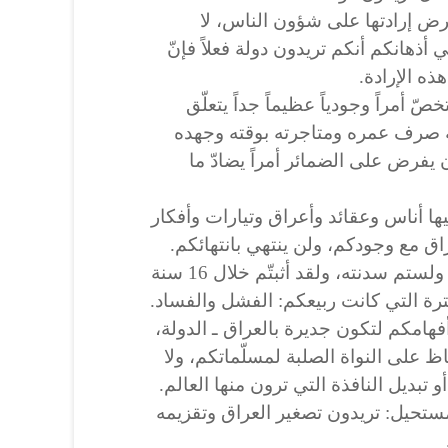
رض إرادتها على شؤون الناس، لا
في أذهانكم أنكم تريدون دولة فعلاً فإنّ
ذه الإرادة.
ّ أمراً وجودياً عظيماً جداً يتعلّق
ة صرف عمره ومتاجرته بوقته وجهده
أن يفرض على الضمائر أمراً يضادّ ما
يها أناس وعقائد وأعراق وتيارات وأفكار
ق مع وجودكم، ولن ينتهي بانتهائكم.
الإيمان بالله ليس من ابتكاراتكم ولستم سدنته، ولقد أثبتّم خلال 16 سنة
فترة التي كانت ربيعكم: الفشل والفساد.
فهامكم لتكون جديرة بالعراق ـ الدولة،
على النواة الصلبة لمسلّماتكم، ولا
تبديل النافذة التي ترون منها العالم.
لمستحيل: تريدون تصغير العراق وتقزيمه