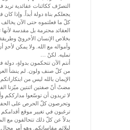
التصرّف ككائنات عقائدية تريد ف
يجعلكم بناة دولة أبداً. وإذا كان 
كلّ ما فعلتموه حتى الآن يخالف ه
العقائد محترمة بل مقدسة لأنها تخص
بخلاص الإنسان الأخرويّ وطريق
وأمواله مع الله. ولا يمكن لأحدٍ 
تمليه. لكنْ …
أنتم الآن تتحكمون بدولةٍ، دولة ف
من كلّ صنف ولون. لم ينشأ العرا
مضتْ أنّ صفتين اثنتين ميّزتا ال
لا تريدون أن توسّعوا مدارككم وأ
وتحرصون كلّ الحرص على الحفاظ 
ترغبون في تغيير موقع أقدامكم أو 
بدلاً عن كلّ ذلك تتحالفون مع ا
ليلائم مقاساتكم. وهو أمر محال.