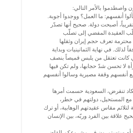
 واصطدموا بالأمر التالي:
ألوا أنفسهم: ما العمل؟ ووجدوا أجوبة.
يباً، أصبحت دولة. صحيح أنها تصدّر
صلّب العقيدة المفضي إلى تصلّب
 محترمة تعرف حجم إيران وثقلها
قاً لذلك. في نهاية الثمانينيات وبداية
 كانت تعتقل من يلبس قميصاً بنصف
ة لا تحسن شدّ حجابها، ولم تكن فيها
مع أنفسهم وقفة مصيرية وسالوا أنفسهم
 تكاد تنقرض، السعودية حسمت أمرها
 مع المستحيل، دولتهم في خطر،
 لتلائم مقاس عقيدتهم الوهابية، أو ترك
ح علاقة بين الفرد وربّه، بين الإنسان
لاً؟ أم ستستمرون في مشروعكم القاضي