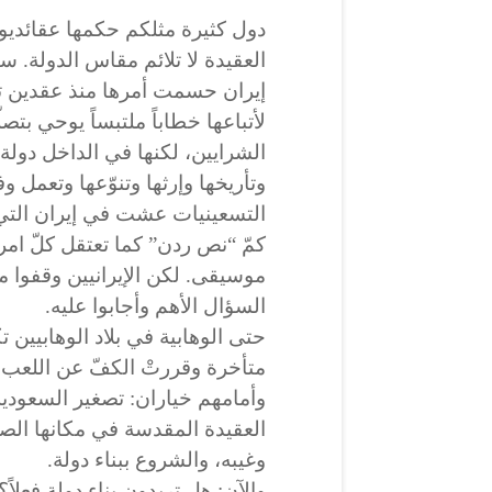
دول كثيرة مثلكم حكمها عقائديون
العقيدة لا تلائم مقاس الدولة. س
إيران حسمت أمرها منذ عقدين تقر
لأتباعها خطاباً ملتبساً يوحي بت
الشرايين، لكنها في الداخل دولة
وتأريخها وإرثها وتنوّعها وتعمل وف
التسعينيات عشت في إيران التي
كمّ “نص ردن” كما تعتقل كلّ امرأ
موسيقى. لكن الإيرانيين وقفوا 
السؤال الأهم وأجابوا عليه.
حتى الوهابية في بلاد الوهابيين
متأخرة وقررتْ الكفّ عن اللعب
وأمامهم خياران: تصغير السعودية
العقيدة المقدسة في مكانها الصحي
وغيبه، والشروع ببناء دولة.
والآن: هل تريدون بناء دولة فع