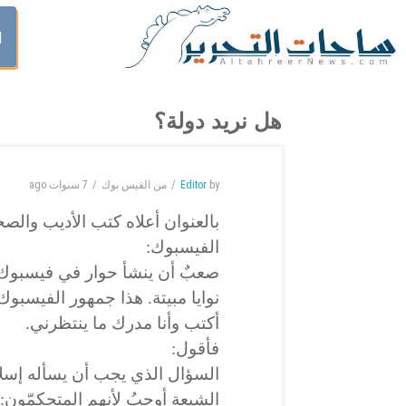
ا
هل نريد دولة؟
by
Editor
من الفيس بوك
7 سنوات
ago
بالعنوان أعلاه كتب الأديب وا
الفيسبوك:
صعبٌ أن ينشأ حوار في فيسبوك
نوايا مبيتة. هذا جمهور الفيسبوك ا
أكتب وأنا مدرك ما ينتظرني.
فأقول:
السؤال الذي يجب أن يسأله إسلا
الشيعة أوجبُ لأنهم المتحكمّون: