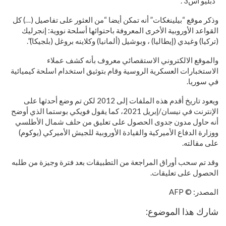
“دبليو اس3”.
وذكر موقع “بيلينغكات” أنه تمكن أيضا “من العثور على تفاصيل (…) كل
القواعد الأوروبية الأخرى المعروفة باحتوائها أسلحة نووية: إنجرليك
(تركيا) وغيدي (إيطاليا) ، وبوشيل (ألمانيا) وكلاينه بروغل (بلجيكا)”.
والموقع الالكتروني الاستقصائي معروف بأنه كشف عملاء
الاستخبارات العسكرية الروسية وقام بتوثيق استخدام اسلحة كيميائية
في سوريا.
ويعود تاريخ أقدم هذه الملفات إلى 2012 لكن تم وضع أحدثها على
الإنترنت في نيسان/إبريل 2021، كما يقول فويكي بوستما الذي أوضح
أنه حاول مدون جدوى الحصول على تعليق من حلف شمال الأطلسي
ووزارة الدفاع الأميركية والقيادة الأوروبية للجيش الأميركي (يوكوم)
على مقالته.
وقد تم سحب أوراق المراجعة من التطبيقات بعد فترة وجيزة من طلبه
الحصول على تعليقات.
المصدر: © AFP
شارك هذا الموضوع: