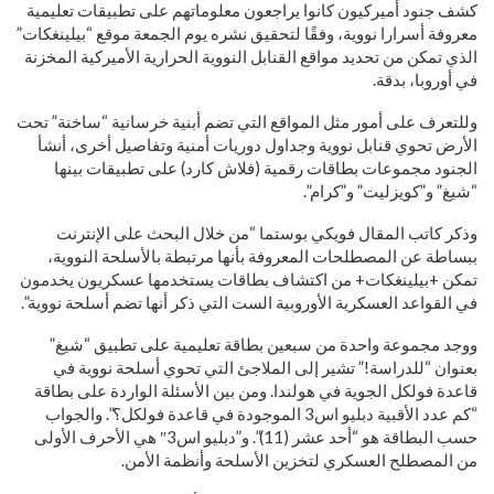
كشف جنود أميركيون كانوا يراجعون معلوماتهم على تطبيقات تعليمية
معروفة أسرارا نووية، وفقًا لتحقيق نشره يوم الجمعة موقع “بيلينغكات”
الذي تمكن من تحديد مواقع القنابل النووية الحرارية الأميركية المخزنة
في أوروبا، بدقة.
وللتعرف على أمور مثل المواقع التي تضم أبنية خرسانية “ساخنة” تحت
الأرض تحوي قنابل نووية وجداول دوريات أمنية وتفاصيل أخرى، أنشأ
الجنود مجموعات بطاقات رقمية (فلاش كارد) على تطبيقات بينها
“شيغ” و”كويزليت” و”كرام”.
وذكر كاتب المقال فويكي بوستما “من خلال البحث على الإنترنت
ببساطة عن المصطلحات المعروفة بأنها مرتبطة بالأسلحة النووية،
تمكن +بيلينغكات+ من اكتشاف بطاقات يستخدمها عسكريون يخدمون
في القواعد العسكرية الأوروبية الست التي ذكر أنها تضم أسلحة نووية”.
ووجد مجموعة واحدة من سبعين بطاقة تعليمية على تطبيق “شيغ”
بعنوان “للدراسة!” تشير إلى الملاجئ التي تحوي أسلحة نووية في
قاعدة فولكل الجوية في هولندا. ومن بين الأسئلة الواردة على بطاقة
“كم عدد الأقبية دبليو اس3 الموجودة في قاعدة فولكل؟”. والجواب
حسب البطاقة هو “أحد عشر (11)”. و”دبليو اس3″ هي الأحرف الأولى
من المصطلح العسكري لتخزين الأسلحة وأنظمة الأمن.