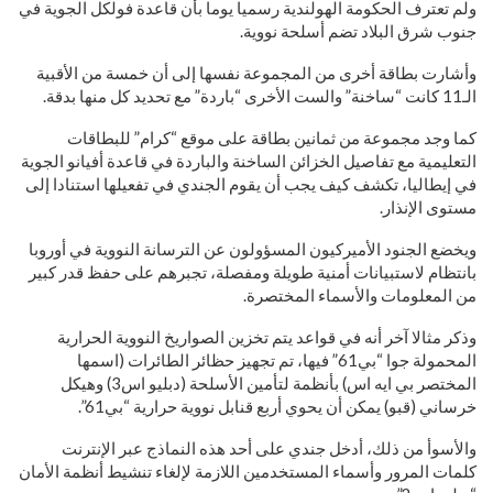
ولم تعترف الحكومة الهولندية رسميا يوما بأن قاعدة فولكل الجوية في
جنوب شرق البلاد تضم أسلحة نووية.
وأشارت بطاقة أخرى من المجموعة نفسها إلى أن خمسة من الأقبية
الـ11 كانت “ساخنة” والست الأخرى “باردة” مع تحديد كل منها بدقة.
كما وجد مجموعة من ثمانين بطاقة على موقع “كرام” للبطاقات
التعليمية مع تفاصيل الخزائن الساخنة والباردة في قاعدة أفيانو الجوية
في إيطاليا، تكشف كيف يجب أن يقوم الجندي في تفعيلها استنادا إلى
مستوى الإنذار.
ويخضع الجنود الأميركيون المسؤولون عن الترسانة النووية في أوروبا
بانتظام لاستبيانات أمنية طويلة ومفصلة، تجبرهم على حفظ قدر كبير
من المعلومات والأسماء المختصرة.
وذكر مثالا آخر أنه في قواعد يتم تخزين الصواريخ النووية الحرارية
المحمولة جوا “بي61” فيها، تم تجهيز حظائر الطائرات (اسمها
المختصر بي ايه اس) بأنظمة لتأمين الأسلحة (دبليو اس3) وهيكل
خرساني (قبو) يمكن أن يحوي أربع قنابل نووية حرارية “بي61”.
والأسوأ من ذلك، أدخل جندي على أحد هذه النماذج عبر الإنترنت
كلمات المرور وأسماء المستخدمين اللازمة لإلغاء تنشيط أنظمة الأمان