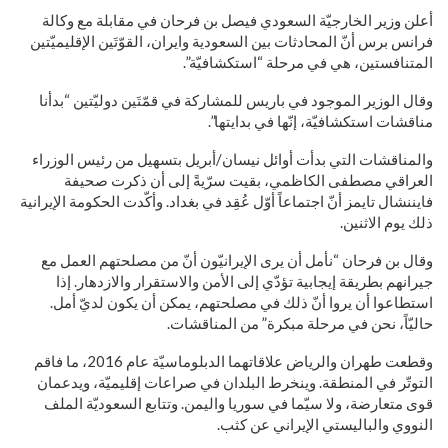
أعلن وزير الخارجيّة السعودي فيصل بن فرحان في مقابلة مع وكالة
فرانس برس أنّ المحادثات بين السعودية وايران، القوّتَين الإقليميّتين
المتنافستين، هي في مرحلة “استكشافيّة”.
وقال الوزير الموجود في باريس للمشاركة في قمّتَين دوليّتين “بدأنا
مناقشات استكشافيّة، إنّها في بدايتها”.
والمناقشات التي بدأت أوائل نيسان/أبريل بتسهيل من رئيس الوزراء
العراقي مصطفى الكاظمي، بقيت سرّيةً إلى أن ذكرت صحيفة
فايننشال تايمز أنّ اجتماعاً أوّل عُقِد في بغداد. وأكّدت الحكومة الإيرانية
ذلك يوم الاثنين.
وقال بن فرحان “نأمل أن يرى الإيرانيّون أنّ من مصلحتهم العمل مع
جيرانهم بطريقة إيجابية تؤدّي إلى الأمن والاستقرار والازدهار. إذا
استطاعوا أن يروا أنّ ذلك في مصلحتهم، يمكن أن يكون لديّ أمل.
حاليّاً، نحن في مرحلة مبكرة” من المناقشات.
وقطعت طهران والرياض علاقاتهما الدبلوماسيّة عام 2016، ما فاقم
التوتّر في المنطقة. وينخرط البلدان في صراعات إقليميّة، ويدعمان
قوى متعارضة، ولا سيّما في سوريا واليمن. وتتابع السعوديّة الملف
النووي والباليستي الإيراني عن كثب.