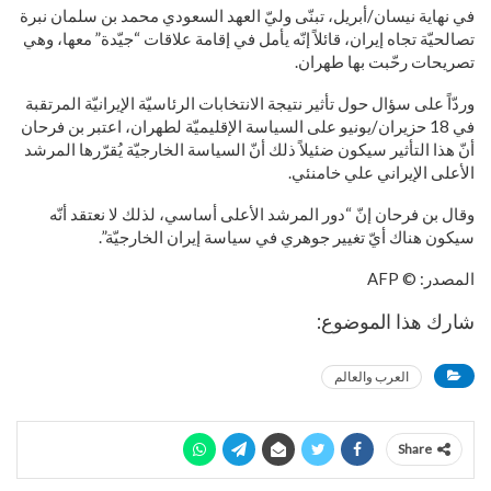
في نهاية نيسان/أبريل، تبنّى وليّ العهد السعودي محمد بن سلمان نبرة
تصالحيّة تجاه إيران، قائلاً إنّه يأمل في إقامة علاقات “جيّدة” معها، وهي
تصريحات رحّبت بها طهران.
وردّاً على سؤال حول تأثير نتيجة الانتخابات الرئاسيّة الإيرانيّة المرتقبة
في 18 حزيران/يونيو على السياسة الإقليميّة لطهران، اعتبر بن فرحان
أنّ هذا التأثير سيكون ضئيلاً ذلك أنّ السياسة الخارجيّة يُقرّرها المرشد
الأعلى الإيراني علي خامنئي.
وقال بن فرحان إنّ “دور المرشد الأعلى أساسي، لذلك لا نعتقد أنّه
سيكون هناك أيّ تغيير جوهري في سياسة إيران الخارجيّة”.
المصدر: © AFP
شارك هذا الموضوع:
العرب والعالم
Share