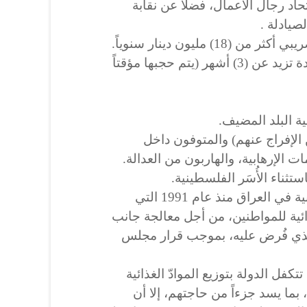
تحاد رجال الأعمال، فضلا عن نقابة
لصيادلة .
6- المسافرون خارج العراق ولمدة تزيد عن (3) أشهر (يتم حجبها مؤقتاً
 الإفراج عنهم) والمتوفون داخل
 الإرهابية، والهاربون من العدالة.
وبدأ تطبيق نظام البطاقة التموينية في العراق منذ عام 1991 التي
ائية للمواطنين، من أجل معالجة جانب
الذي فُرض عليه، بموجب قرار مجلس
كفل الدولة بتوزيع الموادّ الغذائية
بما يسد جزءاً من حاجتهم، إلا أن