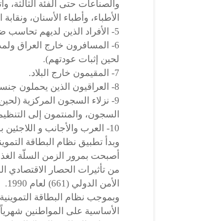
والصناعات حتى الفئة الثالثة، وا
الأطباء، وأطباء الأسنان، ونقابة ا
5- الأفراد الذين لديهم تحاسب ضريبي أكثر من (18) مليون دينار سنوياً.
لحين إثبات عودتهم).
7- المقيمون خارج البلاد.
8- العراقيون الذين يحملون جنسية البلد المضيف.
9- نزلاء السجون المركزية (لحين
السجون، والمنتمون إلى التنظيمات
10- العرب والأجانب و اللاجئين باستثناء الأُسَر الفلسطينية.
أصبحت بمرور الزمن السلّة الغذ
من تأثيرات الحصار الاقتصادي 
الأمن الدولي (661) لعام 1990.
وبموجب نظام البطاقة التموينية تت
الأساسية على المواطنين شهرياً، 