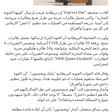
أفادت صحيفة “Express Star” إن بريطانيا عزمت إرسال “قوتها الجوية
الضاربة”، والتي تشمل طائرات حربية من طراز شبح وطائرات مروحية،
إلى آسيا، بذريعة المساهمة في العمليات ضد تنظيم “داعش” الارهابي
في كل من سوريا والعراق.
وأوردت الصحيفة البريطانية أن القوة المراد إرسالها، تشمل طائرات
شبح، برفقة 10 طائرات من طراز F35B أمريكية، وتتضمن التعزيزات 6
سفن تابعة للبحرية الملكية، وغواصة، و14 طائرة هليكوبتر بحرية
وقوات من مشاة البحرية الملكية، وستتوجه التعزيزات على متن حاملة
الطائرات “HMS Queen Elizabeth”، البالغ تكلفتها 3 مليارات جنيه
إسترليني.
وقال قائد القوات الجوية البريطانية “مايك ويجستون”، “إن القوة
المرسلة ستقوم بعمليات لدعم حكومة بغداد، ومحاربة فلول تنظيم
داعش في سوريا والعراق”.
وأشار ويجسنون إلى “أنهم سيستمرون في نقل القتال إليهم في
ملاذهم (تنظيم داعش)”، مضيفاً: “لا يوجد خلاف ذلك، كانوا سيهددون
شوارع المملكة المتحدة وحلفاءنا” على حد قوله.
وفي سياق منفصل، أشار “ويجستون”، إلى أن لبلاده فائدة مطلقة