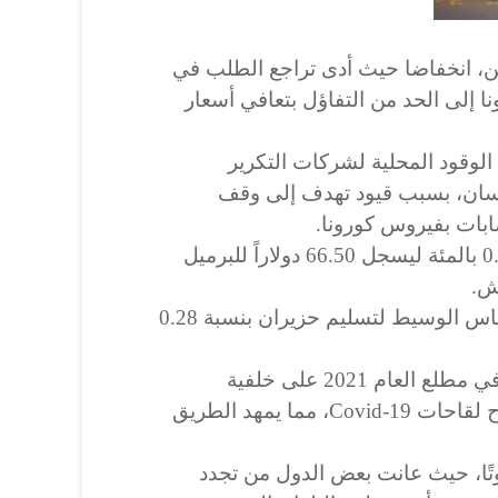
ين، انخفاضا حيث أدى تراجع الطلب في
 إلى الحد من التفاؤل بتعافي أسعار
الوقود المحلية لشركات التكرير
يسان، بسبب قيود تهدف إلى وقف
صابات بفيروس كورونا.
ونزل خام برنت لتسوية تموز 0.26 بالمئة ليسجل 66.50 دولاراً للبرميل
فيما انخفض خام خام غرب تكساس الوسيط لتسليم حزيران بنسبة 0.28
وكانت أسعار النفط قد ارتفعت في مطلع العام 2021 على خلفية
احتمالات انتعاش الطلب مع طرح لقاحات Covid-19، مما يمهد الطريق
وتًا، حيث عانت بعض الدول من تجدد