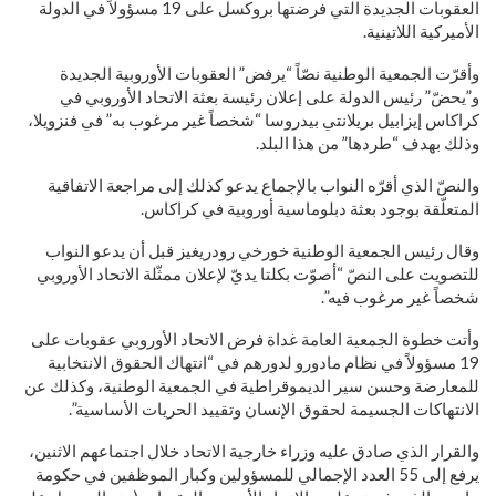
العقوبات الجديدة التي فرضتها بروكسل على 19 مسؤولاً في الدولة
الأميركية اللاتينية.
وأقرّت الجمعية الوطنية نصّاً “يرفض” العقوبات الأوروبية الجديدة
و”يحضّ” رئيس الدولة على إعلان رئيسة بعثة الاتحاد الأوروبي في
كراكاس إيزابيل بريلانتي بيدروسا “شخصاً غير مرغوب به” في فنزويلا،
وذلك بهدف “طردها” من هذا البلد.
والنصّ الذي أقرّه النواب بالإجماع يدعو كذلك إلى مراجعة الاتفاقية
المتعلّقة بوجود بعثة دبلوماسية أوروبية في كراكاس.
وقال رئيس الجمعية الوطنية خورخي رودريغيز قبل أن يدعو النواب
للتصويت على النصّ “أصوّت بكلتا يديّ لإعلان ممثّلة الاتحاد الأوروبي
شخصاً غير مرغوب فيه”.
وأتت خطوة الجمعية العامة غداة فرض الاتحاد الأوروبي عقوبات على
19 مسؤولاً في نظام مادورو لدورهم في “انتهاك الحقوق الانتخابية
للمعارضة وحسن سير الديموقراطية في الجمعية الوطنية، وكذلك عن
الانتهاكات الجسيمة لحقوق الإنسان وتقييد الحريات الأساسية”.
والقرار الذي صادق عليه وزراء خارجية الاتحاد خلال اجتماعهم الاثنين،
يرفع إلى 55 العدد الإجمالي للمسؤولين وكبار الموظفين في حكومة