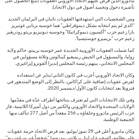
مادورو الذين فرض عليهم الاتحاد الأوروبي العقوبات (منع الحصول على
تأشيرة دخول وتجميد أصول في دول الاتحاد).
ومن الشخصيات التي استهدفتها العقوبات نائبان في البرلمان الجديد
“الذي لم يتم انتخابه بشكل ديموقراطي” هما خوسيه برنابي غوتيريز
بارا زعيم حزب “أكسيون ديموكراتيكا” وخوسيه ديونيزيو بريتو رودريغيز
زعيم حزب “بريميرو جوستيسيا”.
كما شملت العقوبات الأوروبية الجديدة عمر خوسيه برييتو، حاكم ولاية
زوليا، والمسؤول في الجيش ريميغيو كيبالوس وثلاثة مسؤولين في
المجلس الانتخابي، بينهم رئيسة المجلس إنديرا ألفونزو إيزاغيري.
وكان الاتحاد الأوروبي أعرب في كانون الثاني/يناير عن استعداده
لفرض عقوبات إضافية على كراكاس، بالنظر إلى الوضع المتدهور في
فنزويلا بعد انتخابات كانون الأول/ديسمبر 2020.
وفي تلك الانتخابات التي لم تعترف بنتائجها أطراف عدّة في مقدّمها
الولايات المتحدة والاتحاد الأوروبي والكثير من دول أميركا اللاتينية، فاز
حزب الرئيس مادورو وحلفاؤه بـ 256 مقعداً من أصل 277 تتألف منها
الجمعية الوطنية.
وكان مادورو أعلن في 29 تموز/يوليو، بعد فرض الاتحاد حزمة عقوبات
على نظامه، السفيرة إيزابيل بريلانتي بيدروسا “شخصاً غير مرغوب به”