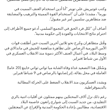
وكتب غوتيريش على تويتر “أنا أدين استخدام العنف المميت في
بورما”، مشددا على أن “استخدام القوة المميتة والترهيب والمضايقة
ضد متظاهرين سلميين أمر غير مقبول”.
أضاف أن “لكل فرد الحق في التجمع السلمي. أدعو جميع الأطراف إلى
احترام نتائج الانتخابات والعودة إلى حكومة مدنية”.
وقُتل متظاهران وجُرح نحو ثلاثين آخرين السبت حين أطلقت قوات
الأمن البورمية الرصاص على تظاهرة مناهضة للجيش في ماندالاي في
وسط البلاد، في أعمال العنف الأكثر دموية منذ الانقلاب العسكري في
الأول من شباط/فبراير.
وسُجّل هذا التصعيد غداة وفاة الشابة ميا ثواتي ثواتي خاينغ (20 عاما)
العاملة في محل بقالة، إثر إصابتها بالرصاص في 9 شباط/فبراير.
ويشدد العسكريون منذ الانقلاب الضغط على الحركة المطالبة
بالديموقراطية.
رغم ذلك نزل آلاف المحتجّين بينهم ممثلون عن أقليات اتنية بالزي
التقليدي، من جديد السبت إلى شوارع رانغون عاصمة البلاد
الاقتصادية، مطالبين بإعادة الحكومة المدنية والإفراج عن المعتقلين