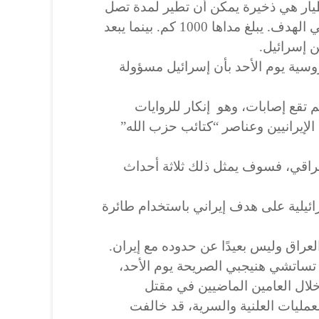
 طيار هي ذخيرة يمكن أن تطير لمدة تصل
إلى ست ساعات قبل الدخول في الهدف. يبلغ مداها 1000 كم. بينما يبعد
سية يوم الأحد بأن إسرائيل مسؤولة
م تقع إصابات، وهو إنكار للروايات
الإيرانيين وعناصر “كتائب حزب الله”
والعراقي، فسوف يمثل ذلك ثلاثة أحداث
ائيلية على هدف إيراني باستخدام طائرة
راق وليس بعيدًا عن حدوده مع إيران.
 تساتشي هنيجبي الصريحة يوم الأحد،
لال العامين الماضيين في مقتل
مليات العلنية والسرية، قد خالفت