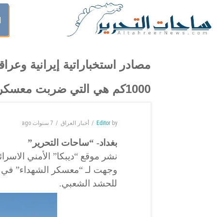
ا
مصادر استخباراتية إيرانية وعراق
1000كم هي التي ضربت معسكر آمرلي
by
Editor
أخبار العراق
7 سنوات
ago
بغداد- “ساحات التحرير”
نشر موقع “ديبكا” الأمني الاسرائي
وجهت لـ “معسكر الشهداء” في م
للحشد الشعبي.