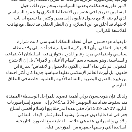
الإمبراطورية فتفككت وحدتها السياسية، ونجم عن ذلك دخول
المسلمين تدريجيا في عصر من الانحطاط الفكري والجمود السياسي
الذي لم ينته إلا مع دخول نابليون إلى مصر. وكثيرا ما نسمع أن باب
الاجتهاد قد أغلق مع ابن الصلاح، وأن النظر العقلي قد تعطل مع تهافت
الفلاسفة للغزالي.
ما يقوله هودجسون هو أن لحظة التفكك السياسي كانت شرارة
للازدهار الثقافي، وأن اللامركزية السياسية قد أدت إلى ولادة نظام
سياسي واجتماعي مرن وعابر للدول، تتوازى فيه السلطتان الاجتماعية
والسياسية، وهو يسميه باسم “نظام الأعيان والأمراء”، بل إن الاجتياح
المغولي لم يكن نداء “لسان الكون بالخمول والانقباض” بعبارة ابن
خلدون، بل أورث العالم الإسلامي تقليدا سياسيا جديدا كان أكثر احتفاء
من غيره بالفنون البصرية والثقافة الأدبية والعلمية، خاصة في النطاق
الفارسي.
ولذلك فإن هودجسون يولي أهمية قصوى للمراحل الوسيطة (الممتدة
منذ سقوط بغداد بيد البويهيين 334 هـ/945م إلى صعود إمبراطوريات
البارود 909هـ /1503م)، ففي هذه المرحلة بلغ الإسلام أقصى اتساع
جغرافي له (غالبا دون حروب)، وشهد أعظم ثمار الإبداع الثقافي
والأدبي والعمراني. هذه هي خلاصة القطيعة مع الصورة التاريخية
السائدة التي رسمها جمهرة من المؤرخين قبله.