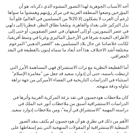
أحد الأسباب الجوهرية لهذا التصور المشوه الذي ذكرناه، هو أن
المؤرخين وضعوا المنطقة العربية في مركز رؤيتهم وهمشوا ما سواها
(رغم أن العرب لا يشكلون إلا 20% من المسلمين في العالم). فلو أننا
بدل التركيز على بغداد والقاهرة، وسّعنا نطاق النظر، فنظرنا إلى دلهي
في عصر التيموريين، أو إلى أصفهان في عصر الصفويين، أو حتى إلى
الأطراف البعيدة شرقا في الأرخبيل الماليزي وغربا في وسط أفريقيا،
لكانت خلاصاتنا عن حال بلاد المسلمين بعد “العصر الذهبي” المزعوم
مختلفة أشد الاختلاف. هذا أحد أبعاد ما سماه إيتون بالقطيعة في البعد
الجغرافي.
أما القطيعة النظرية مع تراث الاستشراق فهي المساهمة الأبرز التي
ارتبطت باسمه، حتى أن إدوارد سعيد قد جعل من “مغامرة الإسلام”
استثناء في الدراسات التاريخية في الفضاء الأميركي من جهة نزاهة
تناوله ودقة منهجه.
كان ملاحظات هودجسون في نقد نزعة المركزية الغربية وأثرها في
الدراسات الاستشراقية أسبق من ملاحظات أنور عبد الملك في
دراسته المهمة “الاستشراق في أزمة”، ومن ملاحظات إدوارد سعيد.
الأهم من ذلك في نظري هو أن هودجسون لم يكتف بنقد الصور
النمطية الاستشراقية أو المقولات المنهجية التي يتم إسقاطها على