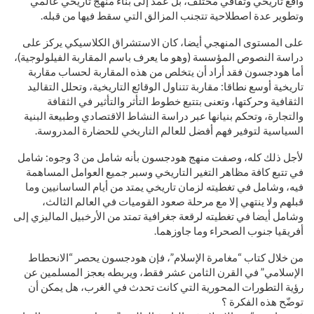
واقع تاريخي وثقافي مختلف، بل عمد إلى بناء منهج تاريخي عالمي
وتطوير عدة اصطلاحية تتجنب المزالق التي سقط فيها من قبله.
على المستوى المنهجي أيضا، كان الاستشراق الكلاسيكي يركز على
دراسة النصوص المؤسسة (وهو ما يعرف باسم المقاربة الفيلولوجية)،
أما هودجسون فقد أراد أن يتخلص من هذه المقاربة لحساب مقاربة
تاريخية أوسع نطاقا: مقاربة تتناول الوقائع التاريخية، وتحلل التقاليد
الثقافية وحركتها، وتعنى بتتبع خطوط التأثر والتأثير في الثقافة
والتجارة، وتحكم بنيانها عبر دراسة النشاط الاقتصادي وطبيعة البنية
السياسية لتوفير فهم أفضل للعالم التاريخي للحضارة المدروسة.
لأجل ذلك كله، وصفت منهج هودجسون بأنه شامل من 3 وجوه: شامل
في تتبع كافة مظاهر التغير التاريخي وسبر جميع العوامل المساهمة
فيه، وشامل في تغطيته لزمان تاريخي يمتد من أيام الساسانيين وما
قبلهم ولا ينتهي إلا مع مرحلة صعود القوميات في العالم الثالث،
وشامل أيضا في تغطيته لرقعة جغرافية تمتد من الأرخبيل الماليزي إلى
أفريقيا جنوب الصحراء وما جاوزهما.
من خلال كتاب “مغامرة الإسلام”، فإن هودجسون يحصر “الانحطاط
الإسلامي” في القرن الثامن عشر فقط، ويربطه بعجز المسلمين عن
رؤية التطورات المحورية التي كانت تحدث في الغرب، هل يمكن أن
توضّح هذه الفكرة ؟