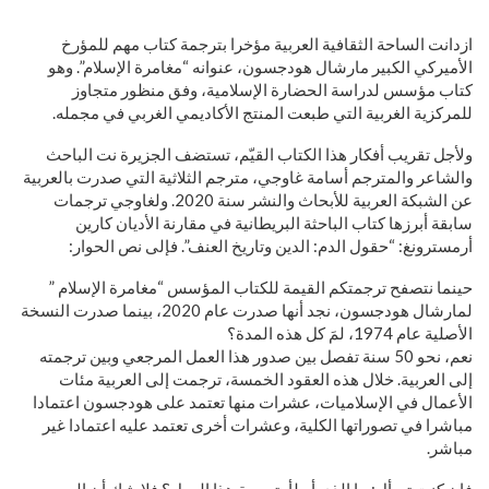
ازدانت الساحة الثقافية العربية مؤخرا بترجمة كتاب مهم للمؤرخ
الأميركي الكبير مارشال هودجسون، عنوانه “مغامرة الإسلام”. وهو
كتاب مؤسس لدراسة الحضارة الإسلامية، وفق منظور متجاوز
للمركزية الغربية التي طبعت المنتج الأكاديمي الغربي في مجمله.
ولأجل تقريب أفكار هذا الكتاب القيّم، تستضف الجزيرة نت الباحث
والشاعر والمترجم أسامة غاوجي، مترجم الثلاثية التي صدرت بالعربية
عن الشبكة العربية للأبحاث والنشر سنة 2020. ولغاوجي ترجمات
سابقة أبرزها كتاب الباحثة البريطانية في مقارنة الأديان كارين
أرمسترونغ: “حقول الدم: الدين وتاريخ العنف”. فإلى نص الحوار:
حينما نتصفح ترجمتكم القيمة للكتاب المؤسس “مغامرة الإسلام ”
لمارشال هودجسون، نجد أنها صدرت عام 2020، بينما صدرت النسخة
الأصلية عام 1974، لمَ كل هذه المدة؟
نعم، نحو 50 سنة تفصل بين صدور هذا العمل المرجعي وبين ترجمته
إلى العربية. خلال هذه العقود الخمسة، ترجمت إلى العربية مئات
الأعمال في الإسلاميات، عشرات منها تعتمد على هودجسون اعتمادا
مباشرا في تصوراتها الكلية، وعشرات أخرى تعتمد عليه اعتمادا غير
مباشر.