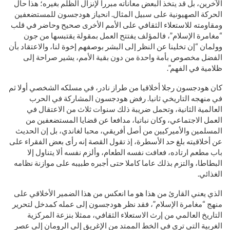
الآخرين، بل قد يتخذ البعض معاناته مبررا لإنزال الظلم بغيره؛ هذا حال
الحركة الصهيونية على سبيل المثال. انحياز هودجسون للمستضعفين
ومقاومته للاستعلاء الثقافي على الأمم الأخرى صحيح وحاضر في قلب
“مغامرة الإسلام”، فالمؤلف يفتتح العمل بمقولة يقتبسها من جون
وولمان “إن تخلينا عن النظر إلى البشر بوصفهم إخوة لنا، والاعتقاد بأن
الفضل مخصوص بأمة واحدة من دون بقية الأمم، يشير صراحة إلى
ظلامية في الفهم”.
كان هودجسون رجلا أخلاقيا من طراز نادر، في مسلكه الشخصي أولا ثم
في منهجه التاريخي ثانيا. رفض هودجسون المشاركة في الحرب
العالمية الثانية، وتحمل ضريبة ذلك سنوات ثلاث من الاعتقال في
العمل الاجتماعي، وكان نباتيا، مدافعا عن قضايا المستضعفين من
المسلمين والأميركيين من أصل أفريقي، محبا لغاندي، بل إن الحديث
عن أخلاقيته بلغ حد الأسطرة، إذ تقول القصة إنه رأى بعض الفقراء على
باب مطعم ارتاده، فعافت نفسه الطعام، وألزم نفسه ألا يتناول إلا
البطاطا، والتزم بذلك عاما كاملا حتى أجبره طبيبه على موازنة نظامه
الغذائي.
الذي يعني القارئ من هذا هو ما انعكس من هذا الضمير الأخلاقي على
منهج “مغامرة الإسلام”، فقد نظر هودجسون إلى عمله كمدخل لتحرير
التاريخ العالمي من إرث الاستعلاء الثقافي، ممثلا بنزعة المركزية
الغربية التي ترى في الخط الممتد من الإغريق إلى الرومان إلى عصر