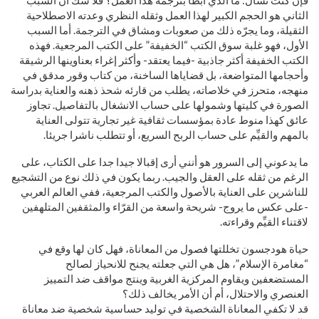
فإن كنت تسأل: ما الذي أبطأ بترجمة هذا العمل؟ فلا شك أن السبب
الثاني هو الحجم الكبير لهذا العمل وثقله النظري وعدته الاصطلاحية
الثقيلة، وما يجرّه ذلك من صعوبات ومشاق في الترجمة. أما السبب
الأول، فهو غلبة سوق الكتب “الخفيفة” على الكتب المرجعية. فهذه
الكتب الخفيفة أكثر جاذبية -فيما يعتقد- وأكثر إغراء بعناوينها الرشيقة
وأحجامها المتواضعة، بل قضاياها الساخنة، من كتاب وقور مدقق في
منهجه، متحرز في خلاصاته، يطلب من قارئه شحذ ذهنه والعناية بدراسة
الصورة في كليتها وشمولها على حساب الانشغال بالتفاصيل. تجاوز
عائق كهذا منوط عادة بمؤسسات ثقافية غير تجارية تتولى العناية
بالمهم والقيِّم على حساب الربح السريع، أو تتطلب ناشرا جريئا.
ما يدعوني إلى السرور هو أنني أرى إقبالا جيدا جدا على الكتاب، على
الرغم من ثقله على العقل والجيب. ربما يكون في ذلك نوع من التشجيع
للناشرين على العناية بالأصول والكتب المرجعية، ففي العالم العربي
-على عكس ما يروج- شريحة واسعة من القرّاء والمثقفين المتلهفين
لاقتناء القيِّم وقراءته.
حياة هودجسون تخللتها فصول من المعاناة، فهل كان لها وقع في
“مغامرة الإسلام”، هل هي التي جعلته يجنح للانحياز لصالح
المستضعفين ويقاوم المركزية الغربية وينتج مواقف ضد التمييز
العنصري والاحتلال، أم أن الأمر يخالف ذلك؟
قد لا تكفي المعاناة الشخصية في توليد حساسية شخصية ضد معاناة