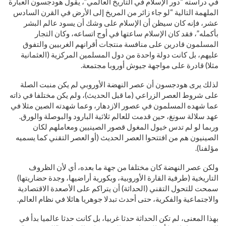
في دراسته “دور الإسلام في التاريخ العالمي”، يقول هودجسون العبارة
الملهمة التالية “لو جاء زائر من المريخ إلى الأرض في القرن السادس
عشر، فإنه كان سيظن أن الإسلام على وشك أن يسود عالم البشر
بأكمله”، فقد كان الإسلام ساعتها في أوج اتساعه، وكان التجار
المسلمون قادرين على منافسة منتجات أقرانهم الغربيين والتفوق
عليهم، بل كانت دولة واحدة من دول المسلمين المركزية (العثمانية
مثلا) قادرة على مواجهة جيوش أوروبا مجتمعة.
لذلك يرى هودجسون أن عصر النهضة الأوروبي لم يكن منبت الصلة
على شروط العصر الزراعي (ما قبل الحديث)، ولم يكن مختلفا في ذاته
عما شهده المسلمون في عصور الازدهار، وعما شهدته الصين مثلا في
عهد سلالة سونغ، حين قدمت للعالم ثلاثية البارود والبوصلة والورق.
وربما لو لم تدس خيول المغول قصور الصينيين ومعاملهم لكان
الصينيون هم من افتتحوا العصر الحديث (أو العصر التقني كما يسميه
مؤلفنا).
ولكن عصر النهضة كان مختلفا من جهة ما بعده، أي لأن الظروف
التاريخية (طرفية القارة الأوروبية، وبكورية أراضيها، وجدة حضاريتها)
سمحت للتحول التقني (الحداثة) أن يتراكم على الأصعدة الاقتصادية
والاجتماعية والفكرية، حتى أحدث تبدلا جوهريا هائلا في نظام العالم.
بهذا المعنى، لم تكن الحداثة حدثا غربيا، بل كانت حدثا عالميا بدأ في