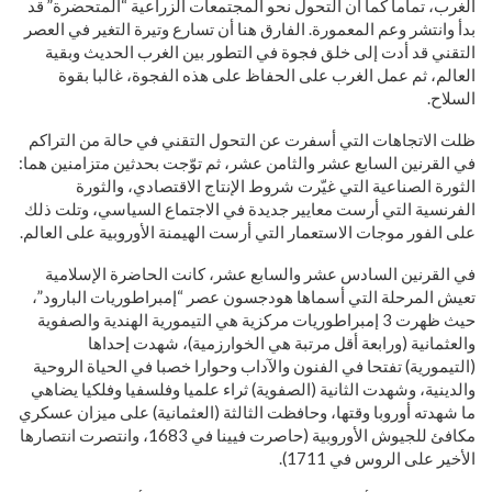
الغرب، تماما كما أن التحول نحو المجتمعات الزراعية “المتحضرة” قد
بدأ وانتشر وعم المعمورة. الفارق هنا أن تسارع وتيرة التغير في العصر
التقني قد أدت إلى خلق فجوة في التطور بين الغرب الحديث وبقية
العالم، ثم عمل الغرب على الحفاظ على هذه الفجوة، غالبا بقوة
السلاح.
ظلت الاتجاهات التي أسفرت عن التحول التقني في حالة من التراكم
في القرنين السابع عشر والثامن عشر، ثم توّجت بحدثين متزامنين هما:
الثورة الصناعية التي غيّرت شروط الإنتاج الاقتصادي، والثورة
الفرنسية التي أرست معايير جديدة في الاجتماع السياسي، وتلت ذلك
على الفور موجات الاستعمار التي أرست الهيمنة الأوروبية على العالم.
في القرنين السادس عشر والسابع عشر، كانت الحاضرة الإسلامية
تعيش المرحلة التي أسماها هودجسون عصر “إمبراطوريات البارود”،
حيث ظهرت 3 إمبراطوريات مركزية هي التيمورية الهندية والصفوية
والعثمانية (ورابعة أقل مرتبة هي الخوارزمية)، شهدت إحداها
(التيمورية) تفتحا في الفنون والآداب وحوارا خصبا في الحياة الروحية
والدينية، وشهدت الثانية (الصفوية) ثراء علميا وفلسفيا وفلكيا يضاهي
ما شهدته أوروبا وقتها، وحافظت الثالثة (العثمانية) على ميزان عسكري
مكافئ للجيوش الأوروبية (حاصرت فيينا في 1683، وانتصرت انتصارها
الأخير على الروس في 1711).