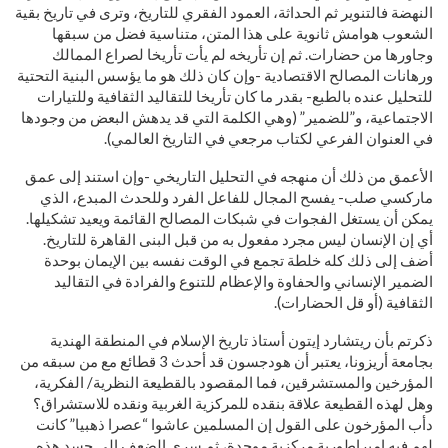
النهضة فالتنوير ثم الحداثة، العمود الفقري للتاريخ، وترى في تاريخ بقية
الشعوب هوامش ثانوية على هذا المتن، متناسية فضل من سبقها
وجاورها من حضارات. ثم إن تأريخه لم يأت تأريخا لصراع الممالك
ورهانات المصالح الاقتصادية -وإن كان ذلك هو ما يؤسس البنية التحتية
للتحليل عنده بالطبع- بقدر ما كان تأريخا للتقاليد الثقافية وللتيارات
الاجتماعية، و”للضمير” (وهي الكلمة التي قد يدهش البعض من وجودها
في العنوان الفرعي لكتاب مرجعي في التاريخ العالمي).
الأعمق من ذلك أن منهجه في التحليل التاريخي -وإن استند إلى عمق
ماركسي صلب- يفسح المجال للفاعل الفرد وللحدث المبدع، الذي
يمكن أن يستغل الفجوات في شبكات المصالح القائمة ويعيد تشكيلها.
أي إن الإنسان ليس مجرد مفعول به من قبل البنى القاهرة للتاريخ.
أضف إلى ذلك كله خلطة تجمع في الوقت نفسه بين الإيمان بوحدة
الضمير الإنساني والحفاوة والإعظام للتنوع والفرادة في التقاليد
الثقافية (أو قل الحضارات).
ذكرتم بأن ريتشارد إيتون أستاذ تاريخ الإسلام في المنطقة الهندية
بجامعة أريزونا، يعتبر أن هودجسون قد أحدث 3 قطائع مع من سبقه من
المؤرخين والمستشرقين، فما المقصود بالقطيعة النظرية/ الفكرية،
وهل لهذه القطيعة علاقة بنقده للمركزية الغربية ونقده للاستشراق؟
دأب المؤرخون على القول إن المسلمين عاشوا “عصرا ذهبيا” كانت
لهم فيه إمبراطورية مركزية موحدة، ثم سرى الضعف إلى جسد هذه