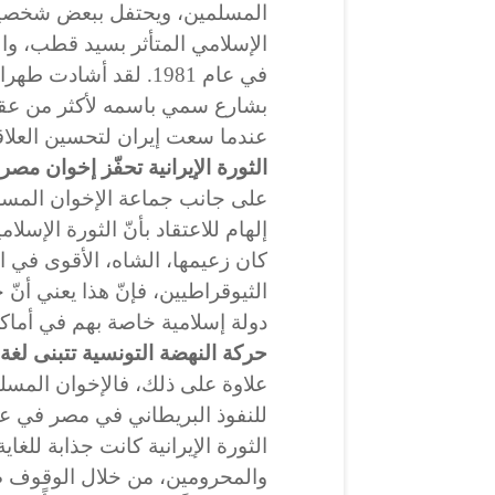
المسلمين، ويحتفل ببعض شخصياته 
الإسلامي المتأثر بسيد قطب، وا
في عام 1981. لقد أشا
عندما سعت إيران لتحسين العلا
الثورة الإيرانية تحفّز إخوان مصر
على جانب جماعة الإخوان المسلمي
إلهام للاعتقاد بأنّ الثورة الإسل
كان زعيمها، الشاه، الأقوى في 
الثيوقراطيين، فإنّ هذا يعني أن
دولة إسلامية خاصة بهم في أماك
حركة النهضة التونسية تتبنى لغة ا
علاوة على ذلك، فالإخوان المسل
للنفوذ
البريطاني
في مصر في عشر
الثورة الإيرانية كانت جذابة للغا
والمحرومين، من خلال الوقوف ضد د