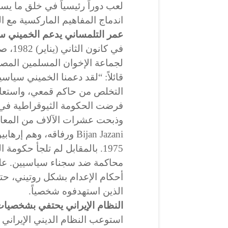
لعب دوراً رئيسياً في خلق ما يسم
اندماج المفاهيم الماركسية مع الع
عمر التلمساني يدعم الخميني سي
في كان
لجماعة الإخوان المسلمين المص
قائلاً: “لقد دعمنا الخميني سياس
التخلص من حاكم قمعي، واستعادة
فرضت الحكومة الثيوقراطية في إي
وذبحت عشرات الآلاف من المعار
Bijan Jazani ورفاقه، و
1975. بالمقابل لم تلجأ حكومة
محاكمة ضد سجناء سياسيين. عل
أحكام الإعدام بشكل روتيني، حتى
الذين استهدفوه شخصياً.
النظام الإيراني يحتفي بشخصيات
استوعب النظام الديني الإيراني 