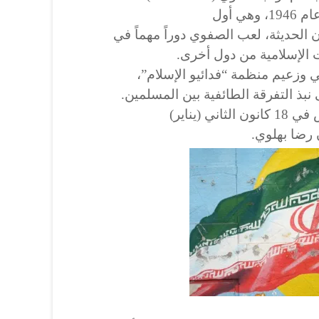
بتأسيس جماعة فدائيي الإسلام عام 1946، وهي أول
الحديثة، لعب الصفوي دوراً مهماً في
 الإسلامية من دول أخرى.
وزعيم منظمة “فدائيو الإسلام”،
 نبذ التفرقة الطائفية بين المسلمين.
أعدِم نواب صفوي رمياً بالرصاص في 18 كانون الثاني (يناير)