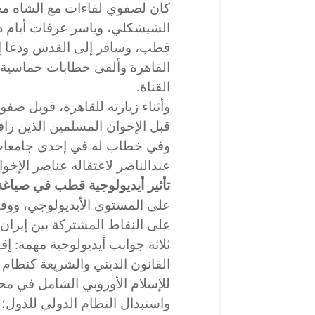
كان لصفوي لقاءات مع الشاه مح
الشيشكلي، وياسر عرفات أيام در
قطب، وسافر إلى القدس ودعا إلى
القاهرة وألقى خطابات حماسية دع
القناة.
وأثناء زيارته للقاهرة، قوبل ص
قبل
الإخوان المسلمين
الذين راف
وفي خطاب له في إحدى جامعات 
عبدالناصر لاعتقاله عناصر الإخوا
تأثير أيديولوجية قطب في صياغ
على المستوى الأيديولوجي، ووفق
على النقاط المشتركة بين
إيران
ثلاثة جوانب أيديولوجية مهمة: إ
القانون الديني والشريعة كنظام 
للإسلام الأوروبي الشامل في محاو
واستبدال النظام الدولي للدول؛ 