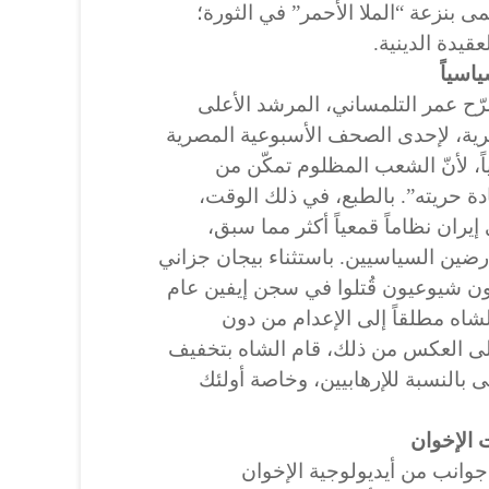
ى بنزعة “الملا الأحمر” في الثورة؛
قيدة الدينية.
اسياً
ون الثاني (يناير) 1982، صرّح عمر التلمساني، المرشد الأعلى
رية، لإحدى الصحف الأسبوعية المصرية
ياً، لأنّ الشعب المظلوم تمكّن من
 حريته”. بالطبع، في ذلك الوقت،
ران نظاماً قمعياً أكثر مما سبق،
ضين السياسيين. باستثناء بيجان جزاني
هم إرهابيون شيوعيون قُتلوا في سجن إيفين عام
 الشاه مطلقاً إلى الإعدام من دون
ى العكس من ذلك، قام الشاه بتخفيف
 بالنسبة للإرهابيين، وخاصة أولئك
 الإخوان
جوانب من أيديولوجية الإخوان