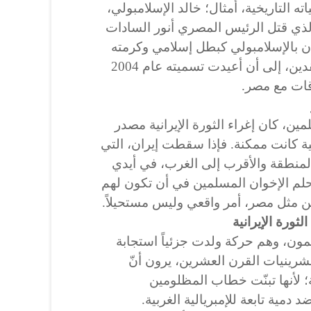
التاريخية، أمثال؛ خالد الإسلامبولي،
لذي قتل الرئيس المصري أنور السادات
دت طهران بالإسلامبولي كبطل إسلامي وكرمته
بشارع سمي باسمه لأكثر من عقدين، إلى أن أعيدت تسميته عام 2004
قات مع مصر.
ن، كان إغراء الثورة الإيرانية مصدر
امية كانت ممكنة. فإذا سقطت إيران، التي
المنطقة والأقرب إلى الغرب، في أيدي
ّ حلم الإخوان المسلمين في أن تكون لهم
ن مثل مصر، أمر واقعي وليس مستحيلاً.
لثورة الإيرانية
مون، وهم حركة ولدت جزئياً استجابة
ينيات القرن العشرين، يرون أنّ
ية؛ لأنها تبنّت خطاب المظلومين
مية تابعة للإمبريالية الغربية.