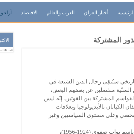
لرئيسية
أخبار العراق
العرب والعالم
الاقتصاد
آراء وأ
ذور المشتركة
الاكث
a so far.
اريخي سيُبقِي رجال الدين الشيعة في
 السنّية منفصلين عن بعضهم البعض،
لقواسم المشتركة بين القوتين. إنّه ليس
ن الكيانان بالأيديولوجيا وبعلاقات
شخصي وعلى مستوى السياسيين وغير
قام مجتبى ميرلوحي، المعروف باسم نواب صفوي (1924-1956)،