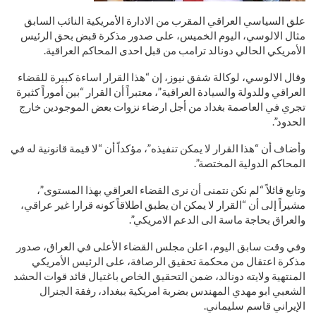
علق السياسي العراقي المقرب من الادارة الأمريكية النائب السابق
مثال الالوسي، اليوم الخميس، على صدور مذكرة قبض بحق الرئيس
الأمريكي الحالي دونالد ترامب من قبل احدى المحاكم العراقية.
وقال الالوسي، لوكالة شفق نيوز، إن “هذا القرار اساءة كبيرة للقضاء
العراقي وللدولة والسيادة العراقية”، معتبراً أن القرار “بين أموراً كثيرة
تجري في العاصمة بغداد من أجل ارضاء نزوات بعض الموجودين خارج
الحدود”.
وأضاف أن “هذا القرار لا يمكن تنفيذه”، مؤكداً أن “لا قيمة قانونية له في
المحاكم الدولية المختصة”.
وتابع قائلاً “لم نكن نتمنى أن نرى القضاء العراقي بهذا المستوى”،
مشيراً إلى أن “القرار لا يمكن ان يطبق اطلاقاً كونه قرارا غير عراقي،
والعراق بحاجة ماسة الى الدعم الامريكي”.
وفي وقت سابق اليوم، اعلن مجلس القضاء الأعلى في العراق، صدور
مذكرة اعتقال من ‎محكمة تحقيق الرصافة، على الرئيس الأمريكي
المنتهية ولايته دونالد، ضمن التحقيق الخاص باغتيال قائد قوات الحشد
الشعبي ابو مهدي المهندس بضربة امريكية ببغداد، رفقة الجنرال
الإيراني قاسم سليماني.