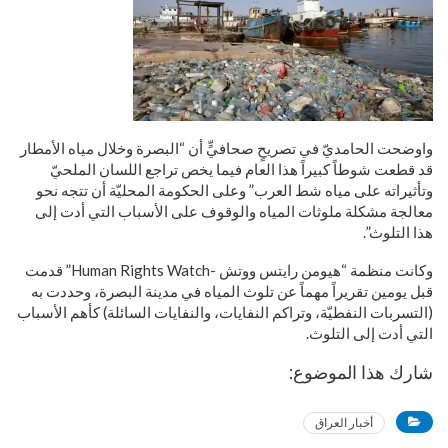
واوضحت الحامديّ في تصريحٍ صحافيٍّ أن “البصرة وخلال مياه الأمطار
قد قطعت شوطاً كبيراً هذا العام فيما يخص تراجع اللسان الملحيّ
وتأثيراته على مياه شط العرب” وعلى الحكومة المحليّة أن تتجه نحو
معالجة مشكلة ملوثات المياه والوقوف على الأسباب التي أدت إلى
هذا التلوث”.
وكانت منظمة “هيومن رايتس ووتش -Human Rights Watch” قدمت
قبل يومين تقريراً مهماً عن تلوث المياه في مدينة البصرة، وحددت به
(التسربات النفطيّة، وتراكم النفايات، والنفايات السائلة) كأهم الأسباب
التي أدت إلى التلوث.
شارك هذا الموضوع:
أخبار العراق