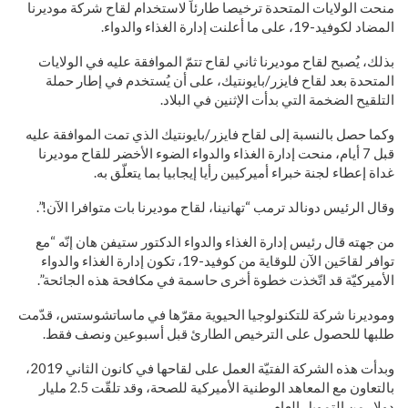
منحت الولايات المتحدة ترخيصا طارئاً لاستخدام لقاح شركة موديرنا
المضاد لكوفيد-19، على ما أعلنت إدارة الغذاء والدواء.
بذلك، يُصبح لقاح موديرنا ثاني لقاح تتمّ الموافقة عليه في الولايات
المتحدة بعد لقاح فايزر/بايونتيك، على أن يُستخدم في إطار حملة
التلقيح الضخمة التي بدأت الإثنين في البلاد.
وكما حصل بالنسبة إلى لقاح فايزر/بايونتيك الذي تمت الموافقة عليه
قبل 7 أيام، منحت إدارة الغذاء والدواء الضوء الأخضر للقاح موديرنا
غداة إعطاء لجنة خبراء أميركيين رأيا إيجابيا بما يتعلّق به.
وقال الرئيس دونالد ترمب “تهانينا، لقاح موديرنا بات متوافرا الآن!”.
من جهته قال رئيس إدارة الغذاء والدواء الدكتور ستيفن هان إنّه “مع
توافر لقاحَين الآن للوقاية من كوفيد-19، تكون إدارة الغذاء والدواء
الأميركيّة قد اتّخذت خطوة أخرى حاسمة في مكافحة هذه الجائحة”.
وموديرنا شركة للتكنولوجيا الحيوية مقرّها في ماساتشوستس، قدّمت
طلبها للحصول على الترخيص الطارئ قبل أسبوعين ونصف فقط.
وبدأت هذه الشركة الفتيّة العمل على لقاحها في كانون الثاني 2019،
بالتعاون مع المعاهد الوطنية الأميركية للصحة، وقد تلقّت 2.5 مليار
دولار من التمويل العام.