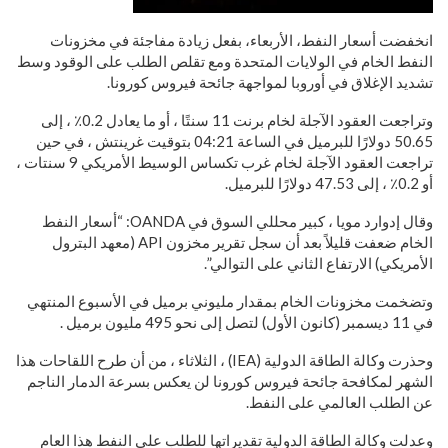
انخفضت أسعار النفط، الأربعاء، بفعل زيادة مفاجئة في مخزونات
النفط الخام في الولايات المتحدة ومع تقلص الطلب على الوقود وسط
تشديد الإغلاق في أوروبا لمواجهة جائحة فيروس كورونا.
وتراجعت العقود الآجلة لخام برنت 11 سنتًا ، أو ما يعادل 0.2٪ ، إلى
50.65 دولارًا للبرميل في الساعة 04:21 بتوقيت غرينتش ، في حين
تراجعت العقود الآجلة لخام غرب تكساس الوسيط الأمريكي 9 سنتات ،
أو 0.2٪ ، إلى 47.53 دولارًا للبرميل.
وقال إدوارد مويا ، كبير محللي السوق في OANDA: “أسعار النفط
الخام ضعفت قليلاً بعد أن سجل تقرير مخزون API (معهد البترول
الأمريكي) الارتفاع الثاني على التوالي”.
وتضخمت مخزونات الخام بمقدار مليوني برميل في الأسبوع المنتهي
في 11 ديسمبر (كانون الأول) لتصل إلى نحو 495 مليون برميل .
وحذرت وكالة الطاقة الدولية (IEA) ، الثلاثاء ، من أن طرح اللقاحات هذا
الشهر لمكافحة جائحة فيروس كورونا لن يعكس بسرعة الدمار الناجم
عن الطلب العالمي على النفط.
وعدلت وكالة الطاقة الدولية تقديراتها للطلب على النفط هذا العام