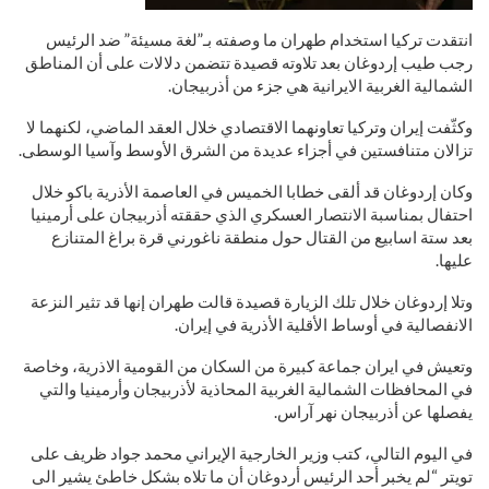
انتقدت تركيا استخدام طهران ما وصفته بـ”لغة مسيئة” ضد الرئيس
رجب طيب إردوغان بعد تلاوته قصيدة تتضمن دلالات على أن المناطق
الشمالية الغربية الايرانية هي جزء من أذربيجان.
وكثّفت إيران وتركيا تعاونهما الاقتصادي خلال العقد الماضي، لكنهما لا
تزالان متنافستين في أجزاء عديدة من الشرق الأوسط وآسيا الوسطى.
وكان إردوغان قد ألقى خطابا الخميس في العاصمة الأذرية باكو خلال
احتفال بمناسبة الانتصار العسكري الذي حققته أذربيجان على أرمينيا
بعد ستة اسابيع من القتال حول منطقة ناغورني قرة براغ المتنازع
عليها.
وتلا إردوغان خلال تلك الزيارة قصيدة قالت طهران إنها قد تثير النزعة
الانفصالية في أوساط الأقلية الأذرية في إيران.
وتعيش في ايران جماعة كبيرة من السكان من القومية الاذرية، وخاصة
في المحافظات الشمالية الغربية المحاذية لأذربيجان وأرمينيا والتي
يفصلها عن أذربيجان نهر آراس.
في اليوم التالي، كتب وزير الخارجية الإيراني محمد جواد ظريف على
تويتر “لم يخبر أحد الرئيس أردوغان أن ما تلاه بشكل خاطئ يشير الى