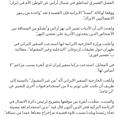
الفصل القسري لمناطق في شمال آراس عن الوطن الأم في ايران”.
ووفقا لوكالة “ايسنا” الايرانية فإن القصيدة تعد “واحدة من رموز
الانفصاليين الاتراك”.
ولفتت الى أن الأبيات تشير الى نهر آراس و”تشكو من المسافة بين
الأشخاص الذين يتحدثون الأذرية على ضفتي النهر”.
وأعلنت وزارة الخارجية الايرانية انها استدعت السفير التركي في
طهران حول تعليقات إردوغان “التدخلية وغير المقبولة”، مطالبة
ب”تفسير فوري”.
في المقابل، استدعت تركيا سفير إيران لدى أنقرة بسبب مزاعم “لا
أساس لها”.
وأبلغت الخارجية السفير الايراني أنّه “من غير المقبول” بالنسبة إلى
ظريف أن بكتب على تويتر بدلا من استخدام قنوات أخرى للتعبير عن
“انزعاجه”.
والسبت، صعّدت أنقرة من موقفها بتصريح لرئيس دائرة الاتصال في
الرئاسة التركية فخر الدين ألتون قال فيه “ندين استخدام لغة مسيئة
تجاه رئيسنا وبلدنا بسبب تلاوة قصيدة تم إخراج معناها عمدا من سياقه”.