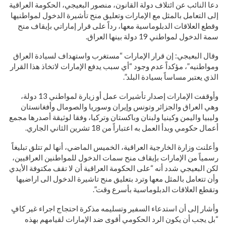
دعا النائب عن ائتلاف دولة القانون، منصور البعيجي، الحكومة العراقية
إلى التعامل بالمثل مع الإمارات وتعليق منح تأشيرة الدخول لمواطنيها
وقطع العلاقات الدبلوماسية معها، رداً على قرار إماراتي بإيقاف منح
سمة الدخول لمواطني 19 دولة بينها العراق.
وقال البعيجي: إن قرار الإمارات “مستغرب واستهداف لسيادة العراق
ومواطنيه”، مؤكداً عدم وجود “أي سبب يدفع الإمارات لاتخاذ هذا القرار
الذي يعتبر مساساً بسيادة البلد”.
وأوقفت الإمارات إصدار تأشيرات عمل أو زيارة لمواطني 13 دولة،
وهي العراق والجزائر وتونس وإيران وسوريا والصومال وأفغانستان
وليبيا واليمن وكينيا ولبنان وباكستان وتركيا، وفقا لوثيقة أصدرها مجمع
أعمال حكومي وبدأ العمل به اعتباراً من 18 تشرين الثاني الجاري.
وأعلنت وزارة الخارجية العراقية، الخميس الماضي، أنها لم تتلق تبليغاً
رسمياً من الإمارات بإيقاف منح سمات الدخول للمواطنين العراقيين،
لكن البعيجي شدد أنه “على الحكومة العراقية أن لا تقف مكتوفة الأيدي
وأن تتعامل بالمثل معها وترد بتعليق منح تاشيرة الدخول الى اراضيها
وتقطع العلاقات الدبلوماسية بأسرع وقت”.
وأشار إلى أن استدعاء السفير وتسليمه مذكرة احتجاج اجراء غير كافٍ
“بل يجب أن يكون الرد الحكومي أقوى ضد الإمارات لقيامهم بهذه