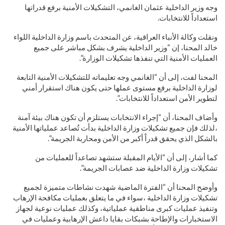
وجه وزير الداخلية عثمان الغانمي، التشكيلات الأمنية برفع قدراتها
استعداداً للانتخابات.
ونقلت وكالة الأنباء العراقية، عن المتحدث باسم وزارة الداخلية اللواء
خالد المحنا، إن “وزير الداخلية يشرف بشكل مباشر على جميع
العمليات الأمنية التي تنفذها تشكيلات الوزارة”.
المحنا لفت، إلى أن “الغانمي وجه تعليماته للتشكيلات الأمنية التابعة
لوزارة الداخلية برفع مستوى عملها حتى يكون هناك استقرار أمني
لتطوير الأمن استعداداً للانتخابات”.
وأضاف المحنا، أن “إجراء الانتخابات يستلزم أن تكون هناك بيئة آمنة
،لذلك فإن جميع تشكيلات وزارة الداخلية بدأت تُصاعد عملياتها الأمنية
بالشكل الذي يحقق قدراً أكبر من الأمن ومحاربة الجريمة”.
كما أشار، إلى أن “الأيام المقبلة ستشهد تصاعداً للعمليات من
تشكيلات وزارة الداخلية ضد عصابات الجريمة”.
وأوضح المحنا أن “الفترة الماضية شهدت نشاطات متميزة لجميع
تشكيلات وزارة الداخلية ،سواء في ما يتعلق بعمليات مكافحة الإرهاب
وتنفيذ عمليات كبرى مناطقية عملياتية، وكذلك عمليات نوعية لجهاز
الاستخبارات والإطاحة بشبكات بقايا داعش الإرهابية وعمليات في