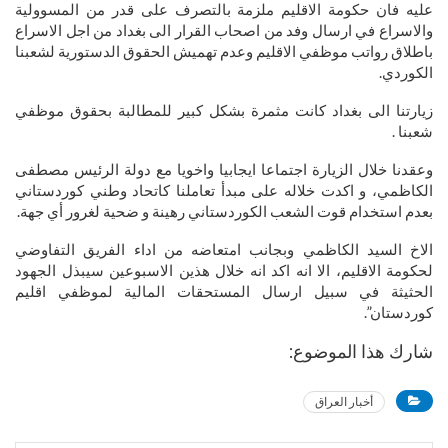
عليه فان حكومة الاقليم ملزمة بالتصرف على قدر من المسوولية
والاسراع في ارسال وفد من اصحاب القرار الى بغداد من اجل الاسراع
باطلاق رواتب موظفي الاقليم وعدم تهميش الحقوق الدستورية لشعبنا
الكوردي.
زيارتنا الى بغداد كانت مثمرة بشكل كبير للمطالبة بحقوق موظفي
شعبنا .
وعقدنا خلال الزيارة اجتماعا ايجابيا واخويا مع دولة الرئيس مصطفى
الكاظمي، و اكدت خلاله على مبدأ تعاملنا كاتحاد وطني كوردستاني
بعدم استخدام قوت الشعب الكوردستاني رهينة و ضحية لغرور أي جهة.
الاخ السيد الكاظمي وبجانب امتعاضه من اداء الفريق التفاوضي
لحكومة الاقليم، الا انه اكد انه خلال هذين الاسبوعين سيبذل الجهود
الحثيثة في سبيل ارسال المستحقات المالية لموظفي اقليم
كوردستان”.
شارك هذا الموضوع:
أخبار العراق