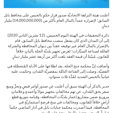
أعلنت هيئة النزاهة الاتحاديَّة صدور قرار حكمٍ بالحبس على محافظ بابل
السابق؛ لإضراره عمداً بالمال العام بأكثر من (14,000,000,000) مليار
دينارٍ.
دائرة التحقيقات في الهيئة اليوم الخميس، (12 تشرين الثاني 2020)
إلى أن المدان الذي كان يشغل منصب محافظ بابل السابق، قام
بالإضرار بالمال العام عبر توقيعه عقداً بين ديوان المحافظة والشركة
العامَّة لصناعة السيَّارات؛ لغرض تجهيز بلديَّة الحلة بآلياتٍ خلافاً
للقانون، مُبيّنةً أن قيمة العقد بلغت أكثر من أربعة عشر مليار دينارٍ.
وأضافت إنَّ محكمة جنح الحلة، بعد اطلاعها على الأدلة المُتحصَّلة في
القضيَّة، وصلت إلى القناعة التامَّة بمقصريَّة المُدان، وحكمت عليه
غيابياً بالحبس الشديد لمُدَّة ثلاث سنواتٍ.
جدير بالذكر أن الهيئة سبق أن أعلنت عن صدور أوامر قبضٍ وتحرٍّ ومنع
سفر بحق المُدان، عن تهم مخالفاتٍ بتجهيز موادّ وأعمدةٍ وعلاماتٍ
مروريةٍ ضمن مشاريع إعمار بلديَّات المحافظة، وقيامه بتوزيع قطع
أراضٍ خلافاً للقانون، ومخالفات في منح فرصةٍ استثماريَّةٍ في
المحافظة، فيما أصدرت محكمة جنايات بابل في آذار الماضي حكماً
غيابياً بالسجن بحقه؛ بناءً على تحقيقات الهيئة.