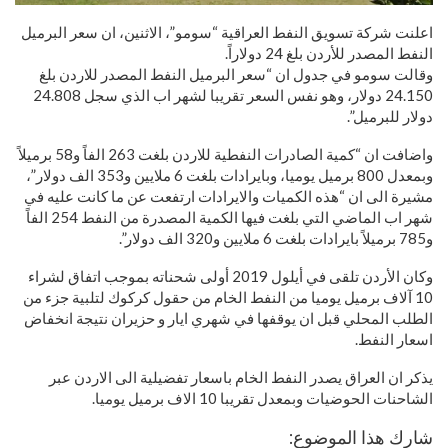
اعلنت شركة تسويق النفط العراقية “سومو”، الاثنين، ان سعر البرميل
النفط المصدر للأردن بلغ 24 دولاراً.
وقالت سومو في جدول ان “سعر البرميل النفط المصدر للاردن بلغ
24.150 دولار، وهو نفس السعر تقريبا لشهر اب الذي سجل 24.808
دولار للبرميل”.
واضافت ان “كمية الصادرات النفطية للاردن بلغت 263 الفاً و58 برميلاً
وبمعدل 800 برميل يوميا، وبايرادات بلغت 6 ملايين و353 الف دولار”،
مشيرة الى ان “هذه الكميات والايرادات ارتفعت عن ما كانت عليه في
شهر اب الماضي التي بلغت فيها الكمية المصدرة من النفط 254 الفاً
و785 برميلاً بايرادات بلغت 6 ملايين و320 الف دولار”.
وكان الأردن تلقى في أيلول 2019 أولى شحناته بموجب اتفاق لشراء
10 آلاف برميل يوميا من النفط الخام من حقول كركوك لتلبية جزء من
الطلب المحلي قبل ان يوقفها في شهري ايار و حزيران نتيجة انخفاض
اسعار النفط.
يذكر ان العراق يصدر النفط الخام باسعار تفضيلية الى الاردن عبر
الشاحنات الحوضيات وبمعدل تقريبا 10 الاف برميل يوميا.
شارك هذا الموضوع: