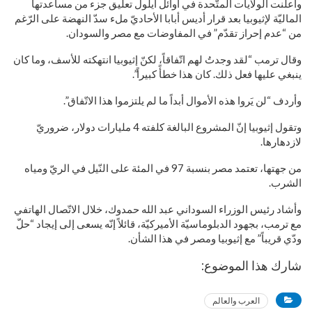
وأعلنت الولايات المتّحدة في أوائل أيلول تعليق جزء من مساعدتها
الماليّة لإثيوبيا بعد قرار أديس أبابا الأحاديّ ملء سدّ النهضة على الرّغم
من “عدم إحراز تقدّم” في المفاوضات مع مصر والسودان.
وقال ترمب “لقد وجدتُ لهم اتّفاقاً، لكنّ إثيوبيا انتهكته للأسف، وما كان
ينبغي عليها فعل ذلك. كان هذا خطأً كبيراً”.
وأردف “لن يَروا هذه الأموال أبداً ما لم يلتزموا هذا الاتّفاق”.
وتقول إثيوبيا إنّ المشروع البالغة كلفته 4 مليارات دولار، ضروريّ
لازدهارها.
من جهتها، تعتمد مصر بنسبة 97 في المئة على النّيل في الريّ ومياه
الشرب.
وأشاد رئيس الوزراء السوداني عبد الله حمدوك، خلال الاتّصال الهاتفي
مع ترمب، بجهود الدبلوماسيّة الأميركيّة، قائلاً إنّه يسعى إلى إيجاد “حلّ
ودّي قريباً” مع إثيوبيا ومصر في هذا الشأن.
شارك هذا الموضوع:
العرب والعالم