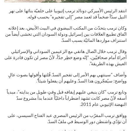
انتقد الرئيس الأميركي دونالد ترمب إثيوبيا على خلفيّة بنائها على نهر
النيل سدّاً ضخماً قد تَعمد مصر “إلى تفجيره” بحسب قوله.
وكان ترمب يتحدّث من المكتب البيضوي في البيت الأبيض، بعد إعلانه
اتّفاق تطبيع العلاقات بين إسرائيل ودولة السودان التي تخشى أيضاً من
استنزاف مواردها المائيّة بسبب السدّ.
وقال ترمب خلال اتّصال هاتفي مع الزعيمين السوداني والإسرائيلي
أجراهُ أمام صحافيّين، “إنّه وضع خطِر جدّاً، لأنّ مصر لن تكون قادرة على
العيش بهذه الطريقة”.
وأضاف “سينتهي بهم الأمر إلى تفجير السدّ. قُلتها وأقولها بصوت عالٍ
وواضح: سيُفجّرون هذا السدّ. وعليهم أن يفعلوا شيئاً”.
وتابع ترمب “كان ينبغي عليهم إيقافه قبل وقتٍ طويل من بدايته”، مبدياً
أسفه لأنّ مصر كانت تشهد اضطراباً داخليّاً عندما بدأ مشروع سدّ
النهضة الإثيوبي عام 2011.
ووافق ترمب المقرّب من الرئيس المصري عبد الفتاح السيسي، على
أن تؤدّي واشنطن دور الوسيط في ملفّ السدّ.