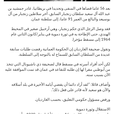
بعد 56 عاما قضاها في المنفى وتحديدا في بريطانيا، غادر جمشيد بن
عبد الله آل سعيد سلطان زنجبار السابق، آخر سلاطين زنجبار من آل
بوسيعد والبالغ من العمر 91 عاما، إلى سلطنة عمان.
فقد وصل الرجل الذي حكم زنجبار، وهي أرخبيل صغير في المحيط
الهندي، حتى الإطاحة به في ثورة دموية في يناير/كانون الثاني عام
1964 إلى مسقط مؤخرا.
وتقول صحيفة الغارديان إن الحكومة العمانية رفضت طلبات سابقة
عديدة من السلطان السابق للسماح له بالتوجه إلى السلطنة.
لكن أحد أفراد أسرته في مسقط قال لصحيفة ذي ناشيونال التي تتخذ
من أبوظبي مقرا لها إن طلبه للتقاعد في عمان قد تمت الموافقة عليه
الآن بسبب سنه.
وأضاف قائلا: “لقد أراد دائما أن يقضي أيامه الأخيرة في بلد أسلافه
والآن هو سعيد لأنه قادر على فعل ذلك”.
ورفض مسؤول حكومي التعليق، بحسب الغارديان.
الاستقلال وثورة دموية