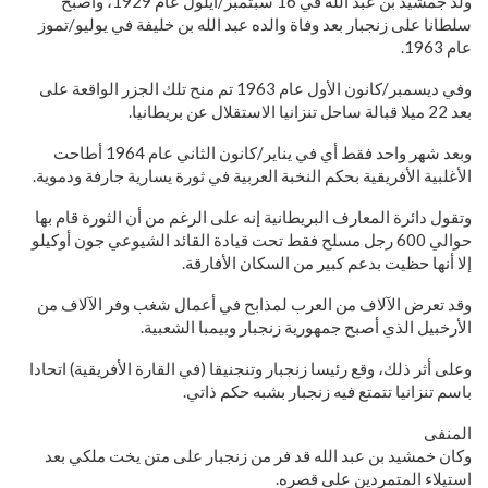
ولد جمشيد بن عبد الله في 16 سبتمبر/أيلول عام 1929، وأصبح
سلطانا على زنجبار بعد وفاة والده عبد الله بن خليفة في يوليو/تموز
عام 1963.
وفي ديسمبر/كانون الأول عام 1963 تم منح تلك الجزر الواقعة على
بعد 22 ميلا قبالة ساحل تنزانيا الاستقلال عن بريطانيا.
وبعد شهر واحد فقط أي في يناير/كانون الثاني عام 1964 أطاحت
الأغلبية الأفريقية بحكم النخبة العربية في ثورة يسارية جارفة ودموية.
وتقول دائرة المعارف البريطانية إنه على الرغم من أن الثورة قام بها
حوالي 600 رجل مسلح فقط تحت قيادة القائد الشيوعي جون أوكيلو
إلا أنها حظيت بدعم كبير من السكان الأفارقة.
وقد تعرض الآلاف من العرب لمذابح في أعمال شغب وفر الآلاف من
الأرخبيل الذي أصبح جمهورية زنجبار وبيمبا الشعبية.
وعلى أثر ذلك، وقع رئيسا زنجبار وتنجنيقا (في القارة الأفريقية) اتحادا
باسم تنزانيا تتمتع فيه زنجبار بشبه حكم ذاتي.
المنفى
وكان خمشيد بن عبد الله قد فر من زنجبار على متن يخت ملكي بعد
استيلاء المتمردين على قصره.