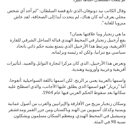
وقال الكاتب نيد دونوفان،الذي تابع قصة السلطان: “لم أجد أي شخص
محلي يعرف أنه كان هناك، لم يتحدث أبدا إلى الصحافة، لقد عاش
منزويا للغاية “.
ما هي زنجبار وما علاقتها بعمان؟
يقع أرخبيل زنجبار في المحيط الهندي قبالة الساحل الشرقي للقارة
الأفريقية، ويرتبط هذا الأرخبيل الذي يتمتع بشبه حكم ذاتي باتحاد
سياسي مع تنزانيا، ولكن له رئيسه وبرلمانه.
وتعرض هذا الأرخبيل، الذي كان مركزا لتجارة التوابل والعبيد، لتأثيرات
أفريقية وعربية وأوروبية وهندية.
واسمها بالعربية يعني بر الزنج، لكن اسمها باللغة السواحيلية :أنغوجا،
أما “زنزبار” فهو اسمها الذي يطلق عليها الأجانب، والذي اصطلح عليه
سكانها بعد سقوط الحكم العربي فيها عام 1964.
وسكان زنجبار مزيج من الأفارقة والإيرانيين والعرب من أصول عمانية
ويمنية وكذلك آسيويين من الهند وباكستان ومن جزر القمر ومدغشقر
وسيشيل في المحيط الهندي. ومعظم السكان مسلمون ويشكلون
نسبة 98 في المئة.