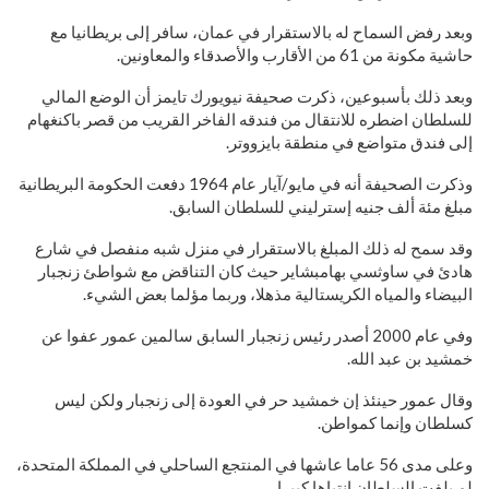
وبعد رفض السماح له بالاستقرار في عمان، سافر إلى بريطانيا مع
حاشية مكونة من 61 من الأقارب والأصدقاء والمعاونين.
وبعد ذلك بأسبوعين، ذكرت صحيفة نيويورك تايمز أن الوضع المالي
للسلطان اضطره للانتقال من فندقه الفاخر القريب من قصر باكنغهام
إلى فندق متواضع في منطقة بايزووتر.
وذكرت الصحيفة أنه في مايو/آيار عام 1964 دفعت الحكومة البريطانية
مبلغ مئة ألف جنيه إسترليني للسلطان السابق.
وقد سمح له ذلك المبلغ بالاستقرار في منزل شبه منفصل في شارع
هادئ في ساوثسي بهامبشاير حيث كان التناقض مع شواطئ زنجبار
البيضاء والمياه الكريستالية مذهلا، وربما مؤلما بعض الشيء.
وفي عام 2000 أصدر رئيس زنجبار السابق سالمين عمور عفوا عن
خمشيد بن عبد الله.
وقال عمور حينئذ إن خمشيد حر في العودة إلى زنجبار ولكن ليس
كسلطان وإنما كمواطن.
وعلى مدى 56 عاما عاشها في المنتجع الساحلي في المملكة المتحدة،
لم يلفت السلطان انتباها كبيرا.