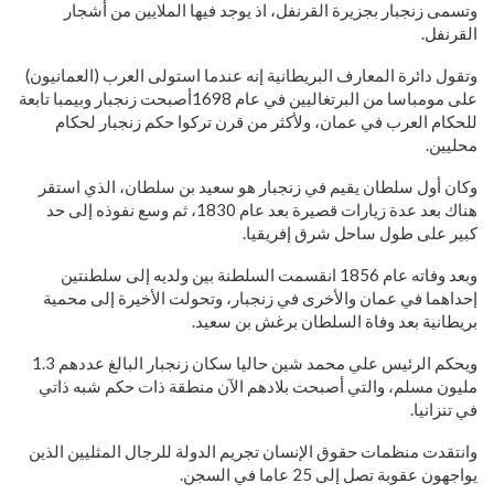
وتسمى زنجبار بجزيرة القرنفل، اذ يوجد فيها الملايين من أشجار
القرنفل.
وتقول دائرة المعارف البريطانية إنه عندما استولى العرب (العمانيون)
على مومباسا من البرتغاليين في عام 1698أصبحت زنجبار وبيمبا تابعة
للحكام العرب في عمان، ولأكثر من قرن تركوا حكم زنجبار لحكام
محليين.
وكان أول سلطان يقيم في زنجبار هو سعيد بن سلطان، الذي استقر
هناك بعد عدة زيارات قصيرة بعد عام 1830، ثم وسع نفوذه إلى حد
كبير على طول ساحل شرق إفريقيا.
وبعد وفاته عام 1856 انقسمت السلطنة بين ولديه إلى سلطنتين
إحداهما في عمان والأخرى في زنجبار، وتحولت الأخيرة إلى محمية
بريطانية بعد وفاة السلطان برغش بن سعيد.
ويحكم الرئيس علي محمد شين حاليا سكان زنجبار البالغ عددهم 1.3
مليون مسلم، والتي أصبحت بلادهم الآن منطقة ذات حكم شبه ذاتي
في تنزانيا.
وانتقدت منظمات حقوق الإنسان تجريم الدولة للرجال المثليين الذين
يواجهون عقوبة تصل إلى 25 عاما في السجن.