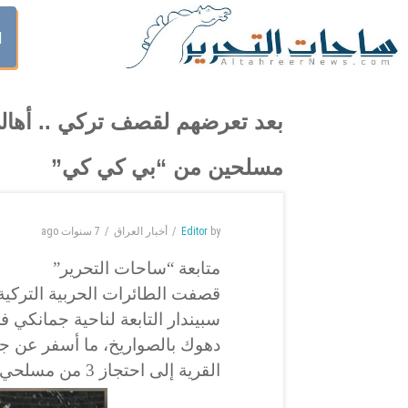
ا
مسلحين من “بي كي كي”
by
Editor
أخبار العراق
7 سنوات
ago
متابعة “ساحات التحرير”
قصفت الطائرات الحربية التركي
سبيندار التابعة لناحية جمانكي 
دهوك بالصواريخ، ما أسفر عن جر
القرية إلى احتجاز 3 من مسلحي PKK المختبئين في القرية.