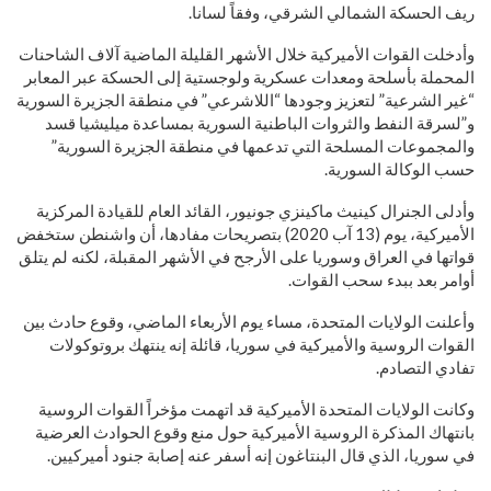
ريف الحسكة الشمالي الشرقي، وفقاً لسانا.
وأدخلت القوات الأميركية خلال الأشهر القليلة الماضية آلاف الشاحنات
المحملة بأسلحة ومعدات عسكرية ولوجستية إلى الحسكة عبر المعابر
“غير الشرعية” لتعزيز وجودها “اللاشرعي” في منطقة الجزيرة السورية
و”لسرقة النفط والثروات الباطنية السورية بمساعدة ميليشيا قسد
والمجموعات المسلحة التي تدعمها في منطقة الجزيرة السورية”
حسب الوكالة السورية.
وأدلى الجنرال كينيث ماكينزي جونيور، القائد العام للقيادة المركزية
الأميركية، يوم (13 آب 2020) بتصريحات مفادها، أن واشنطن ستخفض
قواتها في العراق وسوريا على الأرجح في الأشهر المقبلة، لكنه لم يتلق
أوامر بعد ببدء سحب القوات.
وأعلنت الولايات المتحدة، مساء يوم الأربعاء الماضي، وقوع حادث بين
القوات الروسية والأميركية في سوريا، قائلة إنه ينتهك بروتوكولات
تفادي التصادم.
وكانت الولايات المتحدة الأميركية قد اتهمت مؤخراً القوات الروسية
بانتهاك المذكرة الروسية الأميركية حول منع وقوع الحوادث العرضية
في سوريا، الذي قال البنتاغون إنه أسفر عنه إصابة جنود أميركيين.