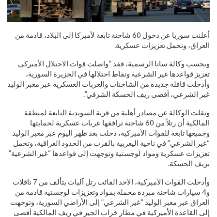
أعلنت سوريا عن دخول 60 شاحنة تابعة لأميركا إلى البلاد، قادمة من
العراق، وتحمل تعزيزات عسكرية.
وبحسب وكالة سانا الرسمية، فقد “واصلت قوات الاحتلال الأميركي
تعزيز قواعدها غير الشرعية ونقاط احتلالها في الجزيرة السورية،
وأدخلت قافلة جديدة من الشاحنات والعربات العسكرية عبر معبر الوليد
غير الشرعي، أقصى ريف الحسكة الشرقي”.
ونقلت الوكالة عن مصادر أهلية من قرية السويدية التابعة لمنطقة
المالكية أن رتلاً من 60 شاحنة ترافقها عربات عسكرية لحمايتها
وجميعها تابعة للقوات الأميركية، دخلت بعد ظهر اليوم عبر معبر الوليد
“غير الشرعي” في ناحية اليعربية بالقرب من الحدود العراقية، وتحمل
تعزيزات عسكرية ومواد لوجستية وتوجهت إلى قواعدها “غير الشرعية”
بريف الحسكة.
وأدخلت القوات الأميركية، الأحد الفائت رتل آليات يتألف من 7 ناقلات
و4 سيارات شاحنة مبردة محملة بمواد وتعزيزات لوجستية قادمة من
العراق عبر معبر الوليد “غير الشرعي” إلى الأراضي السورية، وتوجهت
إلى القاعدة الأميركية في مطار خراب الجير في ريف المالكية أقصى