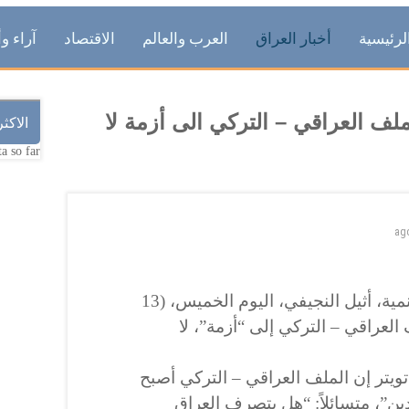
لرئيسية
أخبار العراق
العرب والعالم
الاقتصاد
آراء وأ
لف العراقي – التركي الى أزمة لا
الاكث
a so far.
ag
دعا القيادي في جبهة الانقاذ والتنمية، أثيل النجيفي، اليوم الخميس، (13
ملف العراقي – التركي إلى “أزمة”، لا
ويتر إن الملف العراقي – التركي أصبح
ن”، متسائلاً: “هل يتصرف العراق