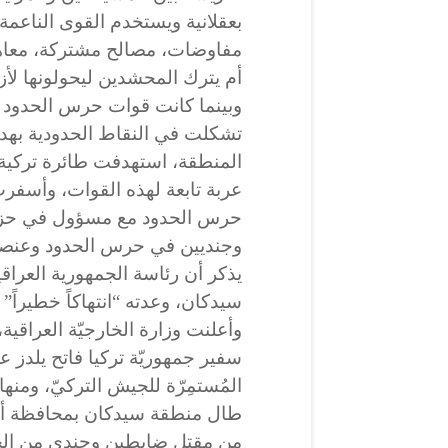
بعقلانية ويستخدم القوى الناعمة 
مفاوضات، مصالح مشتركة، معاهدا
أم يترك المحشدين ليحولونها لأز
وبينما كانت قوات حرس الحدود ا
تشكلت في النقاط الحدودية به
عربة تابعة لهذه القوات، وأسف
حرس الحدود مع مسؤول في حزب
وجنديين في حرس الحدود وعنصر 
يذكر أن رئاسة الجمهورية العراق
سيدكان، وعدته “انتهاكاً خطيراً” 
سفير جمهوريّة تركيا فاتح يلدز ع
المُستمِرّة للجيش التركيّ، ومنه
طال منطقة سيدكان بمحافظة أرب
من مقتل ضابطين وجندي من الج