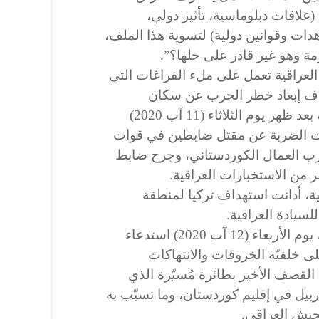
(علاقات دبلوماسية، تأثير دولي،
ت وقوانين دولية) لتسوية هذا الملف،
مة وهو غير قادر على حلها؟”.
لعراقية تعمل على ملء الفراغات التي
دف إبعاد خطر الحرب عن سكان
المنطقة، استهدفت طائرة تركية بعد ظهر يوم الثلاثاء (11 آب 2020)
رت الضربة عن مقتل ضابطين في قوات
 العمال الكوردستاني، وجرح ضابط
من الاستخبارات العراقية.
ية، أدانت استهداف تركيا لمنطقة
للسيادة العراقية.
وأعلنت وزارة الخارجيّة العراقية، يوم الأربعاء (12 آب 2020) استدعاء
لى خلفيّة الخروقات والانتهاكات
ا القصف الأخير بطائرة مُسيّرة الذي
يل في إقليم كوردستان، وما تسبّب به
يش العراقي.