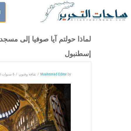
ا
لماذا حولتم آيا صوفيا إلى مسج
إسطنبول
by
Moahmmad Editor
ثقافة وفنون
6 سنوات
o