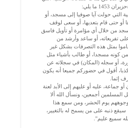
14 ما يلي:
ة التي حولت آيا صوفيا إلى مسجد، أو
ها أو حتى قام بتعديها، أو سعى لوقف
جد من خلال أي مؤامرة أو تأويل فاسق
على تفريعاته، أو ساعد وأرشد من
اموا بمثل هذه التصرفات بشكل غير
ا من كونه مسجدا، أو طالب بأشياء مثل
ة، أو سجله (المكان) في سجلاته عن
ذبا، أقول في حضوركم جميعا أنه يكون
رف إثما.
و جماعة، عليه أو عليهم إلى الأبد لعنة
كل المسلمين أجمعين، ونسأل الله ألا
لوجوههم يوم الحشر، ومن سمع هذا
 سيقع ذنبه على من يسمح له بالتغيير،
له سميع عليم”.