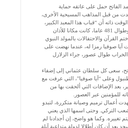
د الفاتح حمل على عاتقه حماية
عدت من قبل المذاهب المسيحية الأخرى،
قت ذاته أن “قباب هذا المعبد الكبير،
وجدرانه، منذ ذلك اليوم (الفتح) وطوال 481 عاما، كانت مكانا للأذان
تم القرآن والاحتفالات بالمولد النبوي
آيا صوفيا رمزا له، عندما نهضت على
 الخراب طوال عصور، جراء الزلازل
اتح، سعى كل سلطان عثماني إلى إضفاء
بول وعلى “آيا صوفيا”، التي عرفت مع
ر، بعد الإضافات التي ألحقت بها من
ته للمؤمنين عبر العصور.
دت أعمال ترميم وصيانة متكررة، لتبدو
لشعب التركي. وحتى اسمها الذي يعني
م تغييره. وكما هو واضح، إن أجدادنا لم
د بعد أن كان أطلالا لدولة متداعية آيلة