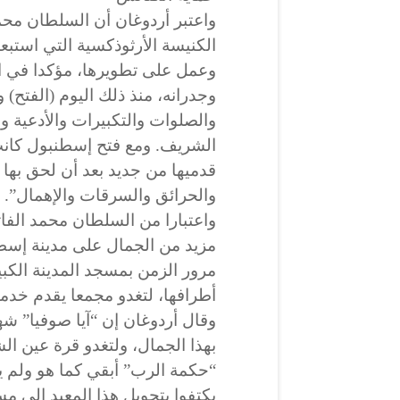
واعتبر أردوغان أن السلطان محم
الكنيسة الأرثوذكسية التي استب
وعمل على تطويرها، مؤكدا في الو
والصلوات والتكبيرات والأدعية وخ
الشريف. ومع فتح إسطنبول كانت 
قدميها من جديد بعد أن لحق بها
والحرائق والسرقات والإهمال”.
واعتبارا من السلطان محمد الف
مزيد من الجمال على مدينة إسطن
مرور الزمن بمسجد المدينة الكبي
أطرافها، لتغدو مجمعا يقدم خدما
وقال أردوغان إن “آيا صوفيا” شه
بهذا الجمال، ولتغدو قرة عين ا
“حكمة الرب” أبقي كما هو ولم يت
يكتفوا بتحويل هذا المعبد إلى مسج