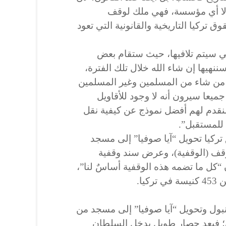
 ولا أي مؤسسة، فهي ملك لوقف
 تركيا التاريخية والقانونية التي تعود
 سيتم تلافيها، حيث ستقام بعض
ي غضون 6 أشهر، سننهيها إن شاء الله خلال تلك الفترة،
 من شاء من المسلمين وغير المسلمين
ميعا سيرون أنه لا وجود للأقاويل
نقدم لهم أفضل نموذج عن كيفية نقل
 للمستقبل”.
تركيا تحويل “آيا صوفيا” إلى مسجد
قف (الوقفية)، وعرض سند وقفية
“كل ما تضمه هذه الوقفية أساسٌ لنا”،
يا.
بول وتحويل “آيا صوفيا” إلى مسجد من
ي؛ فبعد حصار طويل يدخل السلطان