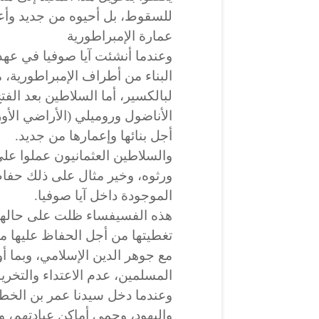
للسقوط، بل أحيوه من جديد وأعل
عمارة الإمبراطورية
وعندما أنشئت آيا صوفيا في عه
البناء من أطراف الإمبراطورية،
لبالكسير، أما السلاطين بعد الف
الأناضول وروميلي (الأراضي الأور
أجل بنائها وإعمارها من جديد.
والسلاطين العثمانيون عملوا على
ورثوه، وخير مثال على ذلك حفا
الموجودة داخل آيا صوفيا.
هذه الفسيفساء ظلت على حالها
تغطيتها من أجل الحفاظ عليها من
مع جوهر الدين الإسلامي، وبما 
المسلمين، عدم الاعتداء والتخريب
وعندما دخل سيدنا عمر بن الخ
واليهود، وحمى أماكن عبادتهم، و