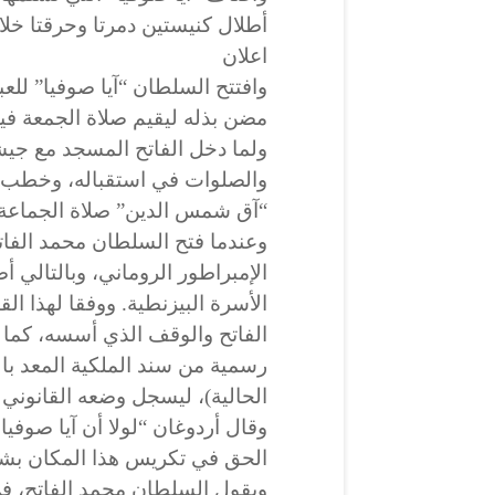
أطلال كنيستين دمرتا وحرقتا خلا
اعلان
مضن بذله ليقيم صلاة الجمعة فيه
ولما دخل الفاتح المسجد مع جي
والصلوات في استقباله، وخطب 
“آق شمس الدين” صلاة الجماعة.
وعندما فتح السلطان محمد الف
الإمبراطور الروماني، وبالتالي 
الأسرة البيزنطية. ووفقا لهذا ال
الفاتح والوقف الذي أسسه، كما
رسمية من سند الملكية المعد بال
الحالية)، ليسجل وضعه القانون
وقال أردوغان “لولا أن آيا صوفيا
الحق في تكريس هذا المكان بشك
ويقول السلطان محمد الفاتح، في