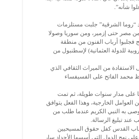
وا شأنه”.
د “روما الشرقية” جلبت مستلزمات
 من مصر حتى إزمير، ومن سوريا وصولا
تح فجلبوا أرباب الفنون من منطقة
وبية للدولة العثمانية) لإسطنبول من
 الاستفادة من الميراث الثقافي الذي
ظ محمد الفاتح على الفسيفساء
 على مدار سنوات طويلة، ثم تمت
 العوامل الخارجية، وهذا الفعل يتوافق
أوصى به النبي الكريم عندما طلب من
 عند تبليغ الرسالة.
طاب القدس كفل حقوق المسيحيين
على نهج الدول التي أسسها الأجداد سار