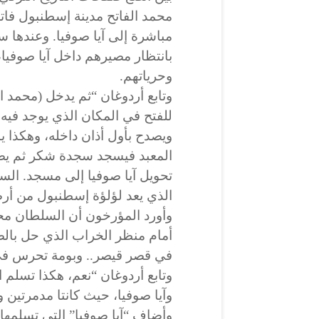
مباشرة إلى آيا صوفيا. وعندها 
بانتظار مصيرهم داخل آيا صوفيا،
وحرياتهم.
وتابع أردوغان “ثم يدخل (محمد ال
للفتح في المكان الذي يوجد فيه 
ويصدح بأول أذان داخله، وهكذا ي
المعبد فيسجد سجدة شكر ثم يص
تحويل آيا صوفيا إلى مسجد. السل
الذي يعد لؤلؤة إسطنبول من أر
وأورد المؤرخون أن السلطان محمد
أمام منظر الخراب الذي حل بال
في قصر قيصر.. وبومة تحرس في
وتابع أردوغان “نعم، هكذا تسلم
وآيا صوفيا، حيث كانتا مدمرتين و
وأضاف “آيا صوفيا” التي تسلمها ا