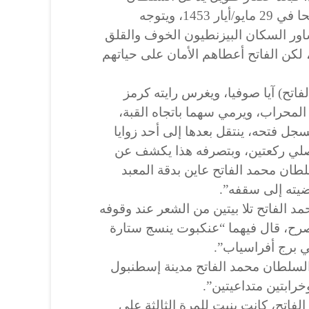
محمد الفاتح مدينة إسطنبول فاتحا في 29 مايو/أيار 1453، ويتوجه
ساور السكان البيزنطيون الخوف والقلق
 لكن الفاتح أعطاهم الأمان على حياتهم
فاتح) آيا صوفيا، ويغرس رايته كرمز
المحراب، ويرمي سهما باتجاه القبة،
سجل فتحه، ينتقل بعدها إلى أحد زوايا
لي ركعتين، وبتصرفه هذا يكشف عن
طان محمد الفاتح عاين بدقة المعبد
ضيته إلى سقفه”.
 الفاتح تلا بيتين من الشعر عند وقوفه
صرح، قال فيهما “عنكبوت ينسج ستارة
 برج أفراسياب”.
 السلطان محمد الفاتح مدينة إسطنبول
خرابتين متداعيتين”.
لفاتح، كانت بنيت للمرة الثالثة على