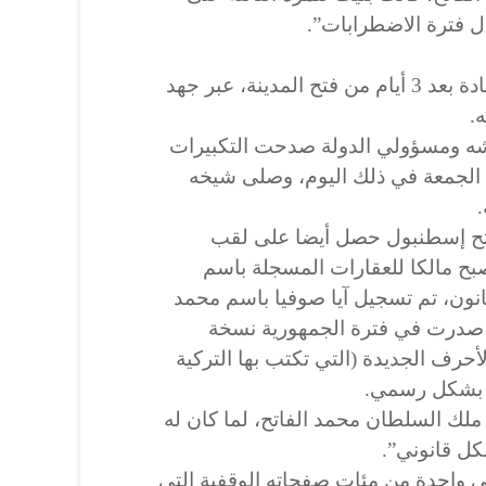
ل فترة الاضطرابات”.
وافتتح السلطان “آيا صوفيا” للعبادة بعد 3 أيام من فتح المدينة، عبر جهد
.
شه ومسؤولي الدولة صدحت التكبيرات
الجمعة في ذلك اليوم، وصلى شيخه
اتح إسطنبول حصل أيضا على لقب
أصبح مالكا للعقارات المسجلة باسم
قانون، تم تسجيل آيا صوفيا باسم محمد
 صدرت في فترة الجمهورية نسخة
أحرف الجديدة (التي تكتب بها التركية
ي بشكل رسمي.
 ملك السلطان محمد الفاتح، لما كان له
ل قانوني”.
 واحدة من مئات صفحاته الوقفية التي