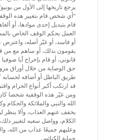
يرجع تاريخها إلى الأول من يونيو/حزيران 53
“أي شخص قام بتغيير هذه الوقفي
قام بتبديل إحدى موادها، أو ألغا
العمل بحكم الوقف الخاص بالمس
أو فاسد، أو غيّر أصله، واعترض 
يقومون بذلك، أو ساهم مع من ق
قانوني، أو قام بإخراج آيا صوفي
حق الوصاية من خلال أوراق مزور
طريق الباطل أو أضافه لحسابه ك
قد ارتكب أكبر أنواع الحرام واقت
ومن غيّر هذه الوقفية شخصا كان أ
الله والنبي والملائكة والحكام و
يخفف عنهم العذاب، وألا ينظر 
الكلام، وواصل سعيه لتغيير ذلك،
وعليهم جميعًا عذاب من الله، وال
حماية الكنائس