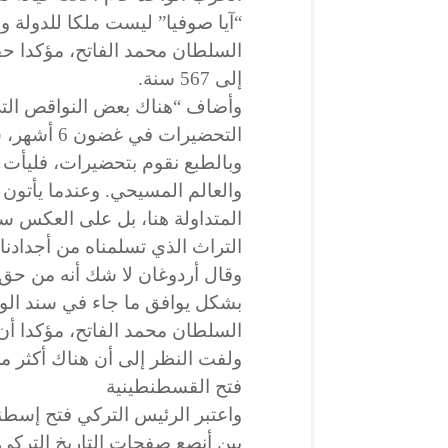
“آيا صوفيا” ليست ملكا للدولة
السلطان محمد الفاتح، مؤكدا حقوق
إلى 567 سنة.
وأضاف “هناك بعض النواقص التي
التحضيرات ف
وبالطبع نقوم بتحضيرات، فليأت
والعالم المسيحي. وعندما يأتون ج
المتداولة هنا، بل على العكس س
التراث الذي تسلمناه من أجدادنا
وقال أردوغان لا شك أنه من حق 
بشكل يوافق ما جاء في سند الو
السلطان محمد الفاتح، مؤكدا أن 
ولفت النظر إلى أن هناك أكثر من 453 كنيسة في ترك
فتح القسطنطينية
واعتبر الرئيس التركي فتح إسطن
بين أنصع صفحات التاريخ الترك