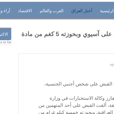
لرئيسية
أخبار العراق
العرب والعالم
الاقتصاد
آراء وأ
استخبارات الداخلية تلقي القبض على آسيوي وبحوزته 5 كغم من مادة
الاكث
a so far.
ag
ء القبض على شخص أجنبي الجنسية،
ارز وكالة الاستخبارات في وزارة
يقة، ألقت القبض على أحد المتهمين من
العراقية، وبحوزته خمسة كيلو غرام من