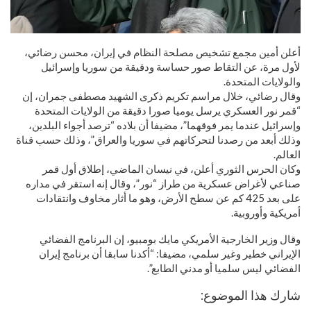
أعلن أمين مجمع تشخيص مصلحة النظام في إيران، محسن رضائي،
لأول مرة، عن التقاط صور حساسة ودقيقة من سوريا وإسرائيل
والولايات المتحدة.
وقال رضائي، خلال مراسم تكريم ذكرى الشهيد مصطفى جمران، إن
“قمر نور العسكري يرسل يوميا صورا دقيقة من الولايات المتحدة
وإسرائيل عندما يمر فوقهما”، مضيفا أن بلاده “ترصد أجواء البلدين،
وذلك أبعد من رصدنا لتحركاتهم في سوريا والعراق”، وذلك حسب قناة
العالم.
وكان الحرس الثوري أعلن، في نيسان الماضي، إطلاق أول قمر
صناعي لأغراض عسكرية من طراز “نور”، وقال إنه استقر في مداره
على بعد 425 كم عن سطح الأرض، وهو ما أثار مخاوف وانتقادات
أمريكية وأوروبية.
وقال وزير الخارجية الأمريكي مايك بومبيو، إن البرنامج الفضائي
الإيراني خطير وغير سلمي، مضيفا: “أكدنا سابقا أن برنامج إيران
الفضائي ليس سلميا أو مدني الطابع”.
شارك هذا الموضوع: