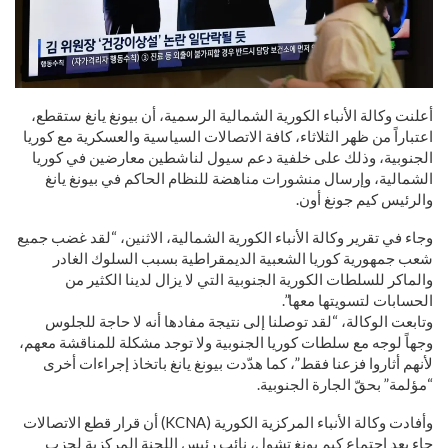
أعلنت وكالة الأنباء الكورية الشمالية الرسمية، أن بيونغ يانغ ستقطع،
اعتباراً من ظهر الثلاثاء، كافة الاتصالات السياسية والعسكرية مع كوريا
الجنوبية، وذلك على خلفية دعم سيول لناشطين معارضين في كوريا
الشمالية، وإرسال منشورات مناهضة للنظام الحاكم في بيونغ يانغ
والرئيس كيم جونغ أون.
وجاء في تقرير وكالة الأنباء الكورية الشمالية، الاثنين، “لقد غضب جميع
شعب جمهورية كوريا الشعبية الديمقراطية بسبب السلوك الغادر
والماكر للسلطات الكورية الجنوبية التي لا يزال لدينا الكثير من
الحسابات لتسويتها معها”.
وتابعت الوكالة، “لقد توصلنا إلى نتيجة مفادها أنه لا حاجة للجلوس
وجهاً لوجه مع سلطات كوريا الجنوبية ولا توجد مشكلة للمناقشة معهم،
لأنهم أثاروا فزعنا فقط”، كما هدّدت بيونغ يانغ باتخاذ إجراءات أخرى
“مؤلمة” بحقّ الجارة الجنوبية.
وأفادت وكالة الأنباء المركزية الكورية (KCNA) أن قرار قطع الاتصالات
جاء بعد اجتماع كيم يونغ تشول، نائب رئيس اللجنة المركزية لحزب