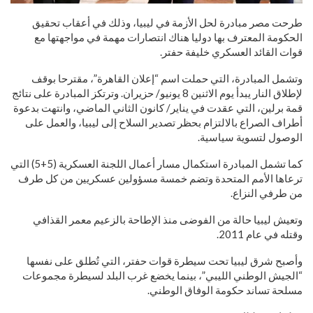
طرحت مصر مبادرة لحل الأزمة في ليبيا، وذلك في أعقاب تحقيق
الحكومة المعترف بها دوليا هناك انتصارات مهمة في مواجهتها مع
قوات القائد العسكري خليفة حفتر.
وتشمل المبادرة، التي حملت اسم “إعلان القاهرة”، مقترحا بوقف
لإطلاق النار يبدأ يوم الاثنين 8 يونيو/ حزيران. وترتكز المبادرة على نتائج
قمة برلين، التي عقدت في يناير/ كانون الثاني الماضي، وانتهت بدعوة
أطراف الصراع بالالتزام بحظر تصدير السلاح إلى ليبيا، والعمل على
الوصول لتسوية سياسية.
كما تشمل المبادرة استكمال مسار أعمال اللجنة العسكرية (5+5) التي
ترعاها الأمم المتحدة وتضم خمسة مسؤولين عسكريين من كل طرف
من طرفي النزاع.
وتعيش ليبيا حالة من الفوضى منذ الإطاحة بالزعيم معمر القذافي
وقتله في عام 2011.
وأصبح شرق ليبيا تحت سيطرة قوات حفتر، التي تُطلق على نفسها
“الجيش الوطني الليبي”، بينما يخضع غرب البلد لسيطرة مجموعات
مسلحة تساند حكومة الوفاق الوطني.