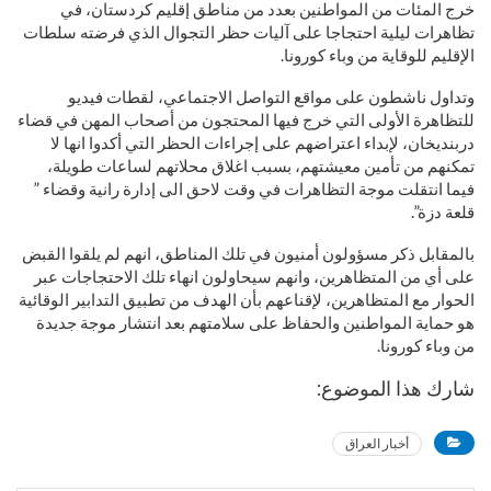
خرج المئات من المواطنين بعدد من مناطق إقليم كردستان، في
تظاهرات ليلية احتجاجا على آليات حظر التجوال الذي فرضته سلطات
الإقليم للوقاية من وباء كورونا.
وتداول ناشطون على مواقع التواصل الاجتماعي، لقطات فيديو
للتظاهرة الأولى التي خرج فيها المحتجون من أصحاب المهن في قضاء
دربنديخان، لإبداء اعتراضهم على إجراءات الحظر التي أكدوا انها لا
تمكنهم من تأمين معيشتهم، بسبب اغلاق محلاتهم لساعات طويلة،
فيما انتقلت موجة التظاهرات في وقت لاحق الى إدارة رانية وقضاء ”
قلعة دزة”.
بالمقابل ذكر مسؤولون أمنيون في تلك المناطق، انهم لم يلقوا القبض
على أي من المتظاهرين، وانهم سيحاولون انهاء تلك الاحتجاجات عبر
الحوار مع المتظاهرين، لإقناعهم بأن الهدف من تطبيق التدابير الوقائية
هو حماية المواطنين والحفاظ على سلامتهم بعد انتشار موجة جديدة
من وباء كورونا.
شارك هذا الموضوع:
أخبار العراق