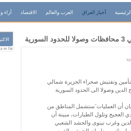
لرئيسية
أخبار العراق
العرب والعالم
الاقتصاد
آراء وأ
رية
الاكث
a so far.
ag
تأمين وتفتيش صحراء الجزيرة شمالي
ح الدين وصولا الى الحدود السورية
بيان أن العمليات َستشمل المناطق من
دي العجيج وتلول الطيارات، مبينة أن
الدين وغرب نينوى والحشد الشعبي
وبإسناد من طيران الجيش والقوه