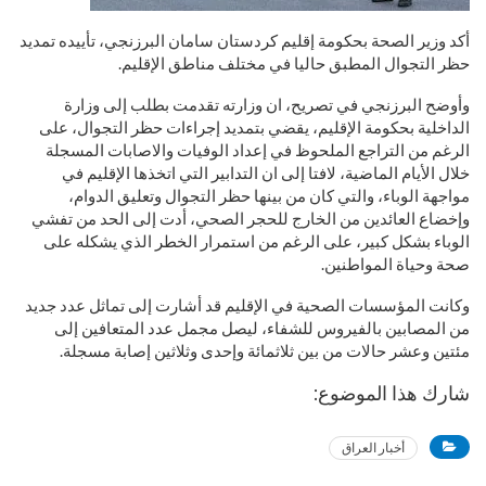
أكد وزير الصحة بحكومة إقليم كردستان سامان البرزنجي، تأييده تمديد
حظر التجوال المطبق حاليا في مختلف مناطق الإقليم.
وأوضح البرزنجي في تصريح، ان وزارته تقدمت بطلب إلى وزارة
الداخلية بحكومة الإقليم، يقضي بتمديد إجراءات حظر التجوال، على
الرغم من التراجع الملحوظ في إعداد الوفيات والاصابات المسجلة
خلال الأيام الماضية، لافتا إلى ان التدابير التي اتخذها الإقليم في
مواجهة الوباء، والتي كان من بينها حظر التجوال وتعليق الدوام،
وإخضاع العائدين من الخارج للحجر الصحي، أدت إلى الحد من تفشي
الوباء بشكل كبير، على الرغم من استمرار الخطر الذي يشكله على
صحة وحياة المواطنين.
وكانت المؤسسات الصحية في الإقليم قد أشارت إلى تماثل عدد جديد
من المصابين بالفيروس للشفاء، ليصل مجمل عدد المتعافين إلى
مئتين وعشر حالات من بين ثلاثمائة وإحدى وثلاثين إصابة مسجلة.
شارك هذا الموضوع:
أخبار العراق