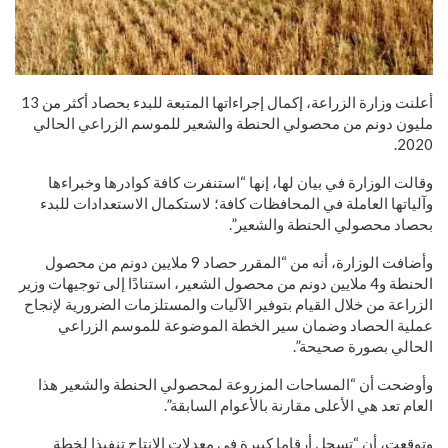
أعلنت وزارة الزراعة، إكمال إجراءاتها المتبعة للبدء بحصاد أكثر من 13
مليون دونم من محصولي الحنطة والشعير للموسم الزراعي الحالي
2020.
وقالت الوزارة في بيان لها، إنها “استنفرت كافة كوادرها وخبراءها
وآلياتها العاملة في المحافظات كافة؛ لاستكمال الاستعدادات للبدء
بحصاد محصولي الحنطة والشعير”.
وأضافت الوزارة، أنه من “المقرر حصاد 9 ملايين دونم من محصول
الحنطة و4 ملايين دونم من محصول الشعير، استنادًا إلى توجيهات وزير
الزراعة من خلال القيام بتوفير الآليات والمستلزمات الضرورية لإنجاح
عملية الحصاد وضمان سير الخطة الموضوعة للموسم الزراعي
الحالي بصورة صحيحة”.
وأوضحت أن “المساحات المزروعة لمحصولي الحنطة والشعير هذا
العام تعد هي الأعلى مقارنة بالأعوام السابقة”.
وتوقعت، أن “تسجل أرقاما كبيرة في معدلات الإنتاج تنفيذا لخطة