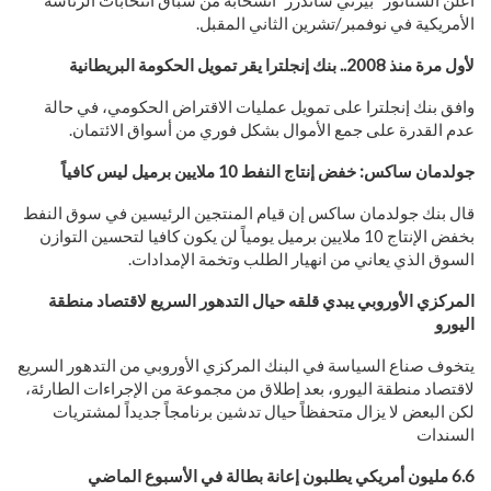
أعلن السناتور “بيرني ساندرز” انسحابه من سباق انتخابات الرئاسة
الأمريكية في نوفمبر/تشرين الثاني المقبل.
لأول مرة منذ 2008.. بنك إنجلترا يقر تمويل الحكومة البريطانية
وافق بنك إنجلترا على تمويل عمليات الاقتراض الحكومي، في حالة
عدم القدرة على جمع الأموال بشكل فوري من أسواق الائتمان.
جولدمان ساكس: خفض إنتاج النفط 10 ملايين برميل ليس كافياً
قال بنك جولدمان ساكس إن قيام المنتجين الرئيسين في سوق النفط
بخفض الإنتاج 10 ملايين برميل يومياً لن يكون كافيا لتحسين التوازن
السوق الذي يعاني من انهيار الطلب وتخمة الإمدادات.
المركزي الأوروبي يبدي قلقه حيال التدهور السريع لاقتصاد منطقة
اليورو
يتخوف صناع السياسة في البنك المركزي الأوروبي من التدهور السريع
لاقتصاد منطقة اليورو، بعد إطلاق من مجموعة من الإجراءات الطارئة،
لكن البعض لا يزال متحفظاً حيال تدشين برنامجاً جديداً لمشتريات
السندات
6.6 مليون أمريكي يطلبون إعانة بطالة في الأسبوع الماضي