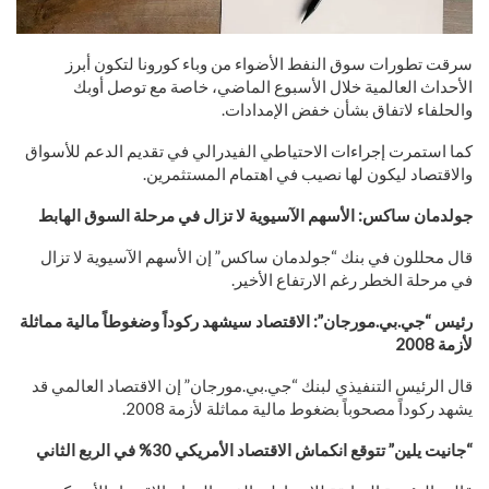
سرقت تطورات سوق النفط الأضواء من وباء كورونا لتكون أبرز
الأحداث العالمية خلال الأسبوع الماضي، خاصة مع توصل أوبك
والحلفاء لاتفاق بشأن خفض الإمدادات.
كما استمرت إجراءات الاحتياطي الفيدرالي في تقديم الدعم للأسواق
والاقتصاد ليكون لها نصيب في اهتمام المستثمرين.
جولدمان ساكس: الأسهم الآسيوية لا تزال في مرحلة السوق الهابط
قال محللون في بنك “جولدمان ساكس” إن الأسهم الآسيوية لا تزال
في مرحلة الخطر رغم الارتفاع الأخير.
رئيس “جي.بي.مورجان”: الاقتصاد سيشهد ركوداً وضغوطاً مالية مماثلة
لأزمة 2008
قال الرئيس التنفيذي لبنك “جي.بي.مورجان” إن الاقتصاد العالمي قد
يشهد ركوداً مصحوباً بضغوط مالية مماثلة لأزمة 2008.
“جانيت يلين” تتوقع انكماش الاقتصاد الأمريكي 30% في الربع الثاني