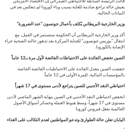
قالت الرئيسة السابقة للاحتياطي الفيدرالي إن الاقتصاد الأمريكي
يعيش حالة تراجع صادمة للغاية بسبب وباء كورونا لم تنعكس بعد في
البيانات الحالية.
وزير الخارجية البريطاني يُكلف بأعمال جونسون “عند الضرورة”
أكد وزير الخارجية البريطاني أن الحكومة ستستمر في العمل، مع
انتقال “بوريس جونسون” للعناية المركزة بعد تدهور حالته الصحية جراء
الإصابة بالكورونا.
الصين تخفض الفائدة على الاحتياطات الفائضة لأول مرة بـ12 عاماً
خفضت الصين معدل الفائدة على الاحتياطيات الفائضة الخاصة
بالمؤسسات المالية، للمرة الأولى في 12 عاماً.
احتياطي النقد الأجنبي للصين يتراجع لأدنى مستوى في 17 شهراً
انخفض احتياطي النقد الأجنبي في الصين بنهاية الشهر الماضي لأدنى
مستوى في 17 شهراً، وسط هبوط العملة وخسائر أسواق الأصول
العالمية بفعل فيروس كورونا
اليابان تعلن حالة الطوارئ وتدعو المواطنين لعدم التكالب على الغذاء