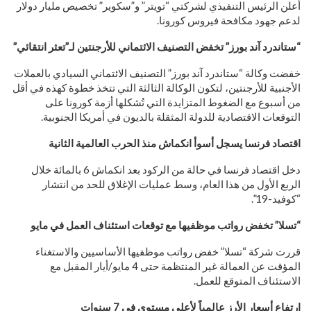
أعلن الرئيس التنفيذي لشركتي “تويتر” و”سكوير” تخصيص مليار دولار
لدعم جهود مكافحة فيروس كورونا.
“ستاندرد آند بورز” تخفض التصنيف الائتماني للأرجنتين لـ”تعثر انتقائي”
خفضت وكالة “ستاندرد آند بورز” التصنيف الائتماني السيادي بالعملات
الأجنبية للأرجنتين، لتكون الوكالة الثالثة التي تتخذ خطوة كهذه في أقل
من أسبوع مع الضغوط المتزايدة التي تُشكلها أزمة كورونا على
التوقعات الاقتصادية للدولة المثقلة بالديون في أمريكا الجنوبية.
اقتصاد فرنسا يسجل أسوأ انكماش منذ الحرب العالمية الثانية
دخل اقتصاد فرنسا في حالة من الركود بعد انكماش 6 بالمائة خلال
الربع الأول من هذا العام، وسط عمليات الإغلاق للحد من انتشار
“كوفيد-19”.
“تسلا” تخفض رواتب موظفيها مع توقعات استئناف العمل في مايو
قررت شركة “تسلا” خفض رواتب موظفيها الأساسيين والاستغناء
المؤقت عن العمالة غير المنتظمة حتى 4 مايو/أيار المقبل مع
الاستئناف المتوقع للعمل.
ارتفاع أسعار الأرز عالمياً لأعلى مستوى في 7 سنوات