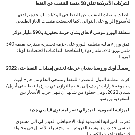
الشركات الأمريكية تغلق 58 منصة للتنقيب عن النفط
واصلت منصات التنقيب عن النفط في الولايات المتحدة تراجعها
للأسبوع الرابع على التوالي، كما انخفضت منصات الغاز الطبيعي
منطقة اليورو تتوصل لاتفاق بشأن حزمة تحفيزية بـ590 مليار دولار
اتفق وزراء مالية منطقة اليورو على حزمة تحفيزية مقترحة بقيمة 540
مليار يورو (590 مليار دولار) لمكافحة التداعيات الاقتصادية لوباء
كورونا
رسمياً.. أوبك وروسيا يضعان خريطة لخفض إمدادات النفط حتى 2022
أقرت منظمة الدول المصدرة للنفط ومنتجي الخام من خارج أوبك
مجموعة قرارات تهدف إلى إعادة التوازن في سوق النفط حتى أبريل/
نيسان 2022، وهي خطوة من شأنها أن تنهي حرب الأسعار بين
السعودية وروسيا.
الميزانية العمومية للفيدرالي تقفز لمستوى قياسي جديد
قفزت الميزانية العمومية لبنك الاحتياطي الفيدرالي إلى مستوى
قياسي جديد، مع توسيع القروض وبرامج شراء الأصول في محاولة
لاحتواء تداعيات الكورونا.