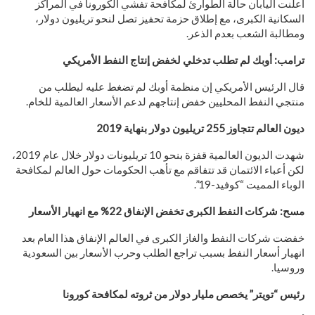
أعلنت اليابان حالة الطوارئ لمكافحة تفشي الكورونا في المراكز
السكانية الكبرى، مع إطلاق حزمة تحفيز تصل لنحو تريليون دولار،
ومطالبة الشعب بعدم الذعر.
ترامب: أوبك لم تطلب تدخلي لخفض إنتاج النفط الأمريكي
قال الرئيس الأمريكي إن منظمة أوبك لم تضغط عليه ليطلب من
منتجي النفط المحليين خفض إنتاجهم لدعم الأسعار العالمية للخام.
ديون العالم تتجاوز 255 تريليون دولار بنهاية 2019
شهدت الديون العالمية قفزة بنحو 10 تريليونات دولار خلال عام 2019،
لكن أعباء الائتمان قد تتفاقم مع تأهب الحكومات حول العالم لمكافحة
الوباء المميت “كوفيد-19”.
مسح: شركات النفط الكبرى تخفض الإنفاق 22% مع انهيار الأسعار
خفضت شركات النفط والغاز الكبرى في العالم الإنفاق هذا العام بعد
انهيار أسعار النفط بسبب تراجع الطلب وحرب الأسعار بين السعودية
وروسيا.
رئيس “تويتر” يخصص مليار دولار من ثروته لمكافحة كورونا