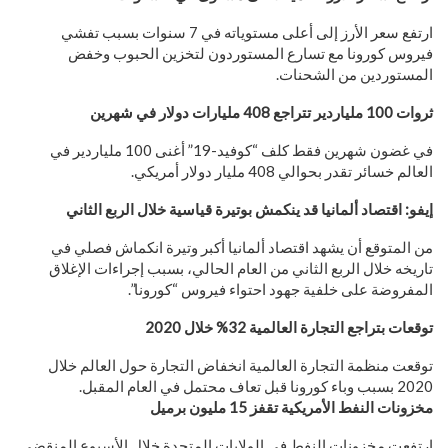
ارتفع سعر الأرز إلى أعلى مستوياته في 7 سنوات بسبب تفشي
فيروس كورونا مع تسارع المستوردون لتخزين الحبوب وخفض
المستوردين من الشحنات.
ثروات 100 ملياردير تتراجع 408 مليارات دولار في شهرين
في غضون شهرين فقط كلف “كوفيد-19” أغنى 100 ملياردير في
العالم خسائر تقدر بحوالي 408 مليار دولار أمريكي.
إيفو: اقتصاد ألمانيا قد ينكمش بوتيرة قياسية خلال الربع الثاني
من المتوقع أن يشهد اقتصاد ألمانيا أكبر وتيرة انكماش فصلي في
تاريخه خلال الربع الثاني من العام الحالي، بسبب إجراءات الإغلاق
المفروضة على خلفية جهود احتواء فيروس “كورونا”.
توقعات بتراجع التجارة العالمية 32% خلال 2020
توقعت منظمة التجارة العالمية انخفاض التجارة حول العالم خلال
2020 بسبب وباء كورونا قبل تعاف محتمل في العام المقبل.
مخزونات النفط الأمريكية تقفز 15 مليون برميل
ارتفعت مخزونات النفط في الولايات المتحدة خلال الأسبوع المنقضي