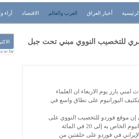
لرئيسية
أخبار العراق
العرب والعالم
الاقتصاد
آراء وأ
 سري للتخصيب النووي مبني تحت جبل
الاكث
a so far.
 امني بارز يوم الاربعاء ان العلماء
كثيف اليورانيوم على نطاق واسع في
ي إن موقع فوردو للتخصيب النووي على
وشك زيادة برنامج تخصيب اليورانيوم الخاص به إلى 20 في المائة
إيراني في فوردو على حلقتين من