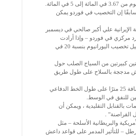
5 في المائة.
 سابقًا إن التخصيب في فوردو يمكن
 الإيرانية علي أكبر صالحي في ديسمبر
حاليًا 1044 جهاز طرد مركزي في فوردو – وإذا أرادت
المؤسسة ، فسنقوم بإعادة تشغيل تخصيب اليورانيوم بنسبة 20 في
قتين كبيرتين من السياج الصلب حول
تيش مدججة بالسلاح على طول طريق
يتم وضع أبراج الحراسة على مسافة 25 مترًا على طول الخط الدفاعي
لين للنفق في الوسط.
 بالقنابل التقليدية ، ويمكن أن
 القراصنة” .
ريكية والبريطانية الأسلحة – مثل
روخ Paveway III سعة 2000 رطل – للتأثير المدمر على قواعد داعش