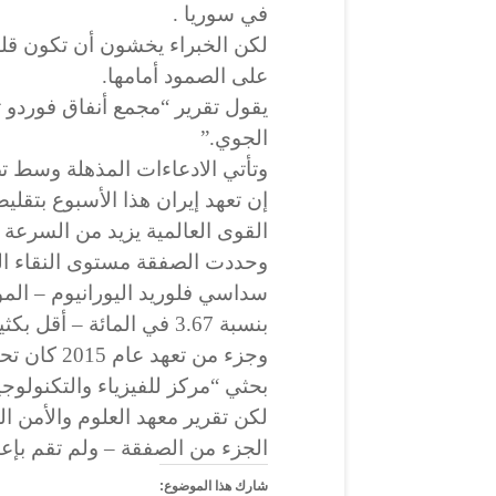
في سوريا .
لكن الخبراء يخشون أن تكون قلعة
على الصمود أمامها.
يقول تقرير “مجمع أنفاق فورد
الجوي.”
وتأتي الادعاءات المذهلة وسط تص
القوى العالمية يزيد من السرعة ال
وحددت الصفقة مستوى النقاء ال
سداسي فلوريد اليورانيوم – الموا
بنسبة 3.67 في المائة – أقل بكثير من 90 في المائة من درجة الأسلحة.
وجزء من تعه
بحثي “مركز للفيزياء والتكنولوجي
لكن تقرير معهد العلوم والأمن ا
الجزء من الصفقة – ولم تقم بإع
شارك هذا الموضوع: