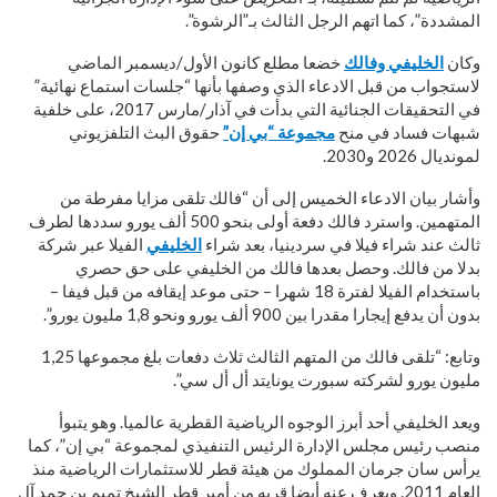
المشددة”، كما اتهم الرجل الثالث بـ”الرشوة”.
وكان
الخليفي وفالك
خضعا مطلع كانون الأول/ديسمبر الماضي
لاستجواب من قبل الادعاء الذي وصفها بأنها “جلسات استماع نهائية”
في التحقيقات الجنائية التي بدأت في آذار/مارس 2017، على خلفية
شبهات فساد في منح
مجموعة “بي إن”
حقوق البث التلفزيوني
لمونديال 2026 و2030.
وأشار بيان الادعاء الخميس إلى أن “فالك تلقى مزايا مفرطة من
المتهمين. واسترد فالك دفعة أولى بنحو 500 ألف يورو سددها لطرف
ثالث عند شراء فيلا في سردينيا، بعد شراء
الخليفي
الفيلا عبر شركة
بدلا من فالك. وحصل بعدها فالك من الخليفي على حق حصري
باستخدام الفيلا لفترة 18 شهرا – حتى موعد إيقافه من قبل فيفا –
بدون أن يدفع إيجارا مقدرا بين 900 ألف يورو ونحو 1,8 مليون يورو”.
وتابع: “تلقى فالك من المتهم الثالث ثلاث دفعات بلغ مجموعها 1,25
مليون يورو لشركته سبورت يونايتد أل أل سي”.
ويعد الخليفي أحد أبرز الوجوه الرياضية القطرية عالميا. وهو يتبوأ
منصب رئيس مجلس الإدارة الرئيس التنفيذي لمجموعة “بي إن”، كما
يرأس سان جرمان المملوك من هيئة قطر للاستثمارات الرياضية منذ
العام 2011. ويعرف عنه أيضا قربه من أمير قطر الشيخ تميم بن حمد آل