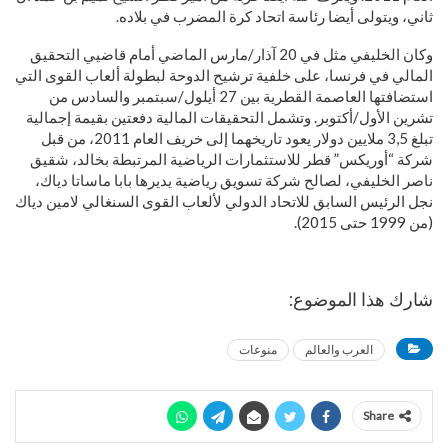
ثاني، ويتولى أيضا رئاسة اتحاد كرة المضرب في بلاده.
وكان الخليفي مثل في 20 آذار/مارس الماضي أمام قاضيي التحقيق
المالي في فرنسا، على خلفية ترشيح الدوحة لبطولة ألعاب القوى التي
استضافتها العاصمة القطرية بين 27 أيلول/سبتمبر والسادس من
تشرين الأول/أكتوبر. وتشمل التحقيقات المالية دفعتين بقيمة إجمالية
تبلغ 3,5 ملايين دولار يعود تاريخهما إلى خريف العام 2011، من قبل
شركة “أوريكس” قطر للاستثمارات الرياضية المرتبطة بخالد، شقيق
ناصر الخليفي، لصالح شركة تسويق رياضية يديرها بابا ماساتا دياك،
نجل الرئيس السابق للاتحاد الدولي لألعاب القوى السنغالي لامين دياك
(من 1999 حتى 2015).
شارك هذا الموضوع:
العرب والعالم
منوعات
Share