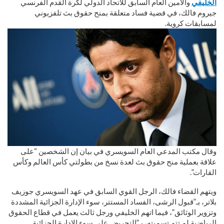
الخليفي
والأمين العام السابق للاتحاد الدولي لكرة القدم الفرنسي
جيروم فالك، في قضية فساد متعلقة بمنح حقوق بث تلفزيوني
لمسابقات كروية.
وقال مكتب المدعي العام السويسري في بيان إن الشخصين “على
علاقة بعملية منح حقوق بث لعدة نسخ من بطولتي كأس العالم وكأس
القارات”.
ويتهم القضاء فالك، الرجل القوي السابق في عهد السويسري جوزيف
بلاتر، بـ”قبول الرشى، الفساد المستتر، سوء الإدارة الجزائية المشددة
وتزوير الوثائق”، فيما اتهم الخليفي ورجل ثالث يعمل في قطاع الحقوق
الرياضية لم تتم تسميته، بـ”التحريض على سوء الإدارة الجزائية