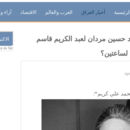
لرئيسية
أخبار العراق
العرب والعالم
الاقتصاد
آراء وأ
رد حسين مردان لعبد الكريم قاسم
الاكث
a so far.
 لساعتين؟
ag
حمد علي كريم*: