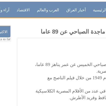
لرئيسية
أخبار العراق
العرب والعالم
الاقتصاد
آراء وأ
دة الصباحي عن 89 عاما
الاكث
a so far.
توفيت الفنانة المصرية ماجدة الصباحي الخميس عن عمر يناهز 89 عاما،
رية.
وبدأت ماجدة مشوارها الفني عام 1949 من خلال فيلم الناصح مع
في عدد من الأفلام المصرية الكلاسيكية
حافظ وفريد الأطرش.