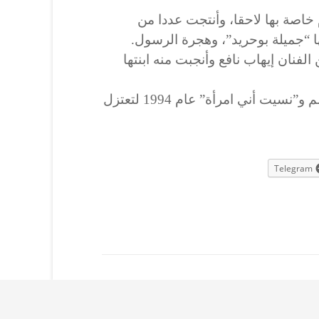
خاصة بها لاحقا، وأنتجت عددا من
ها “جميلة بوحريد”، وهجرة الرسول.
فنان إيهاب نافع وأنجبت منه ابنتها
وآخر أفلام الفنانة ماجدة كان فيلم و”نسيت أني امرأة” عام 1994 لتعتزل
Telegram